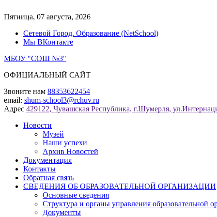
Перейти
к
Пятница, 07 августа, 2026
содержимому
Сетевой Город. Образование (NetSchool)
Мы ВКонтакте
МБОУ "СОШ №3"
ОФИЦИАЛЬНЫЙ САЙТ
Звоните нам
88353622454
email:
shum-school3@rchuv.ru
Адрес
429122, Чувашская Республика, г.Шумерля, ул.Интернаци
Новости
Музей
Наши успехи
Архив Новостей
Документация
Контакты
Обратная связь
СВЕДЕНИЯ ОБ ОБРАЗОВАТЕЛЬНОЙ ОРГАНИЗАЦИИ
Основные сведения
Структура и органы управления образовательной о
Документы