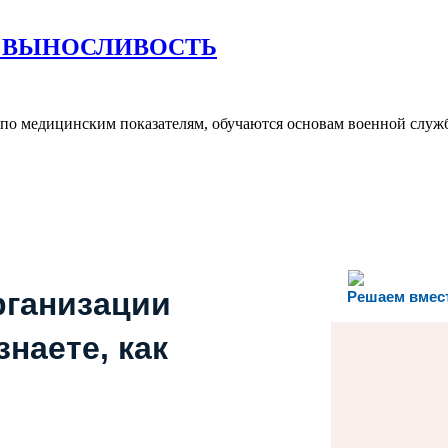
ННОЕ
А ВЫНОСЛИВОСТЬ
по медицинским показателям, обучаются основам военной служ
СТЬ
рганизации
Решаем вмес
наете, как