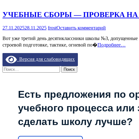
В
КАРТИНАХ:
ТОРЖЕСТВЕ
УЧЕБНЫЕ СБОРЫ — ПРОВЕРКА Н
ОТКРЫТИЕ
ВЫСТАВКИ
на
27.11.2025
28.11.2025
frost
Оставить комментарий
УЧЕБНЫЕ
Вот уже третий день десятиклассники школы №3, допущенные 
СБОРЫ
—
строевой подготовке, тактике, огневой по�
Подробнее…
ПРОВЕРКА
НА
Версия для слабовидящих
ВЫНОСЛИВО
Найти:
Есть предложения по о
учебного процесса или з
сделать школу лучше?