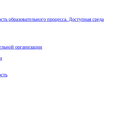
ть образовательного процесса. Доступная среда
ельной организации
и
ость