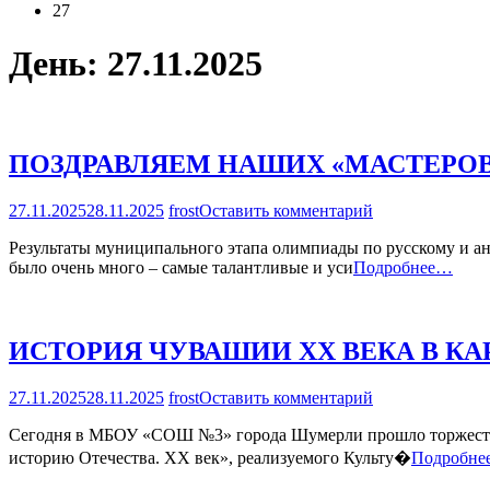
27
День:
27.11.2025
ПОЗДРАВЛЯЕМ НАШИХ «МАСТЕРО
на
27.11.2025
28.11.2025
frost
Оставить комментарий
ПОЗДРАВЛЯЕ
Результаты муниципального этапа олимпиады по русскому и ан
НАШИХ
было очень много – самые талантливые и уси
Подробнее…
«МАСТЕРОВ
СЛОВЕСНОС
ИСТОРИЯ ЧУВАШИИ XX ВЕКА В К
на
27.11.2025
28.11.2025
frost
Оставить комментарий
ИСТОРИЯ
Сегодня в МБОУ «СОШ №3» города Шумерли прошло торжествен
ЧУВАШИИ
XX
историю Отечества. XX век», реализуемого Культу�
Подробн
ВЕКА