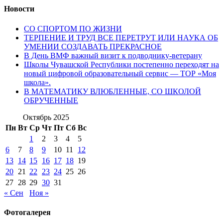
Новости
СО СПОРТОМ ПО ЖИЗНИ
ТЕРПЕНИЕ И ТРУД ВСЕ ПЕРЕТРУТ ИЛИ НАУКА ОБ
УМЕНИИ СОЗДАВАТЬ ПРЕКРАСНОЕ
В День ВМФ важный визит к подводнику-ветерану
Школы Чувашской Республики постепенно переходят на
новый цифровой образовательный сервис — ТОР «Моя
школа».
В МАТЕМАТИКУ ВЛЮБЛЕННЫЕ, СО ШКОЛОЙ
ОБРУЧЕННЫЕ
Октябрь 2025
Пн
Вт
Ср
Чт
Пт
Сб
Вс
1
2
3
4
5
6
7
8
9
10
11
12
13
14
15
16
17
18
19
20
21
22
23
24
25
26
27
28
29
30
31
« Сен
Ноя »
Фотогалерея