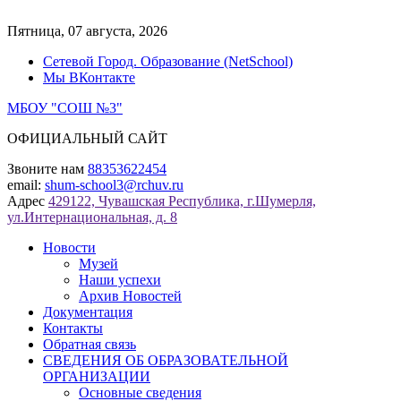
Перейти
к
Пятница, 07 августа, 2026
содержимому
Сетевой Город. Образование (NetSchool)
Мы ВКонтакте
МБОУ "СОШ №3"
ОФИЦИАЛЬНЫЙ САЙТ
Звоните нам
88353622454
email:
shum-school3@rchuv.ru
Адрес
429122, Чувашская Республика, г.Шумерля,
ул.Интернациональная, д. 8
Новости
Музей
Наши успехи
Архив Новостей
Документация
Контакты
Обратная связь
СВЕДЕНИЯ ОБ ОБРАЗОВАТЕЛЬНОЙ
ОРГАНИЗАЦИИ
Основные сведения