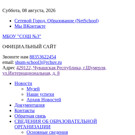
Перейти
к
Суббота, 08 августа, 2026
содержимому
Сетевой Город. Образование (NetSchool)
Мы ВКонтакте
МБОУ "СОШ №3"
ОФИЦИАЛЬНЫЙ САЙТ
Звоните нам
88353622454
email:
shum-school3@rchuv.ru
Адрес
429122, Чувашская Республика, г.Шумерля,
ул.Интернациональная, д. 8
Новости
Музей
Наши успехи
Архив Новостей
Документация
Контакты
Обратная связь
СВЕДЕНИЯ ОБ ОБРАЗОВАТЕЛЬНОЙ
ОРГАНИЗАЦИИ
Основные сведения