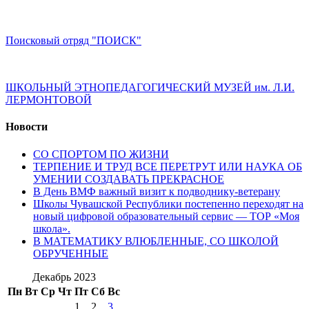
Поисковый отряд "ПОИСК"
ШКОЛЬНЫЙ ЭТНОПЕДАГОГИЧЕСКИЙ МУЗЕЙ им. Л.И.
ЛЕРМОНТОВОЙ
Новости
СО СПОРТОМ ПО ЖИЗНИ
ТЕРПЕНИЕ И ТРУД ВСЕ ПЕРЕТРУТ ИЛИ НАУКА ОБ
УМЕНИИ СОЗДАВАТЬ ПРЕКРАСНОЕ
В День ВМФ важный визит к подводнику-ветерану
Школы Чувашской Республики постепенно переходят на
новый цифровой образовательный сервис — ТОР «Моя
школа».
В МАТЕМАТИКУ ВЛЮБЛЕННЫЕ, СО ШКОЛОЙ
ОБРУЧЕННЫЕ
Декабрь 2023
Пн
Вт
Ср
Чт
Пт
Сб
Вс
1
2
3