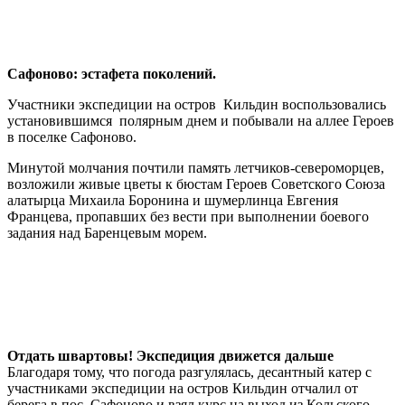
Сафоново: эстафета поколений.
Участники экспедиции на остров Кильдин воспользовались
установившимся полярным днем и побывали на аллее Героев
в поселке Сафоново.
Минутой молчания почтили память летчиков-североморцев,
возложили живые цветы к бюстам Героев Советского Союза
алатырца Михаила Боронина и шумерлинца Евгения
Францева, пропавших без вести при выполнении боевого
задания над Баренцевым морем.
Отдать швартовы! Экспедиция движется дальше
Благодаря тому, что погода разгулялась, десантный катер с
участниками экспедиции на остров Кильдин отчалил от
берега в пос. Сафоново и взял курс на выход из Кольского