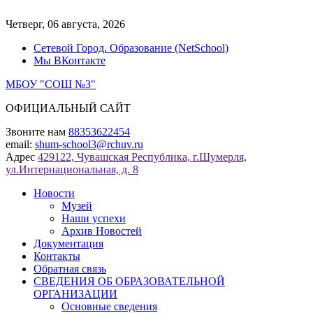
Перейти
к
Четверг, 06 августа, 2026
содержимому
Сетевой Город. Образование (NetSchool)
Мы ВКонтакте
МБОУ "СОШ №3"
ОФИЦИАЛЬНЫЙ САЙТ
Звоните нам
88353622454
email:
shum-school3@rchuv.ru
Адрес
429122, Чувашская Республика, г.Шумерля,
ул.Интернациональная, д. 8
Новости
Музей
Наши успехи
Архив Новостей
Документация
Контакты
Обратная связь
СВЕДЕНИЯ ОБ ОБРАЗОВАТЕЛЬНОЙ
ОРГАНИЗАЦИИ
Основные сведения