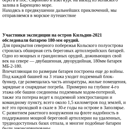
залива в Баренцево море.
Находясь в предвкушении дальнейших приключений, мы
отправляемся в морское путешествие
Участники экспедиции на остров Кильдин-2021
обследовали батарею 180-мм орудий.
Для прикрытия северного побережья Кольского полуострова
строилась обширная сеть береговых артиллерийских батарей.
Одно из мощных и грандиозных орудий, доживающих свой
век на севере — двубашенная, двуорудийная, 180мм батарея
МБ-2-180.
Впечатляющая по размерам батарея построена еще до войны.
Под каждой башней на 3 этажа уходит подземный блок-
бункер, где размещалась часть аппаратуры, жилые помещения,
зарядные и снарядные погреба. Примерно на глубине 4-го
этажа обе башни соединены подземным ходом-потерной,
также эта потерна ведет к подземной электростанции и
командному пункту, всего около 1,5 километров под землей, и
всё это проходкой в скале в 30-е годы на острове в Заполярье.
С развитием ракетного вооружения на флоте надобность в
поддержании мощной береговой артиллерии на удаленных,
труднодоступных базах отпала, и многие подобные батареи
были законсервированы.