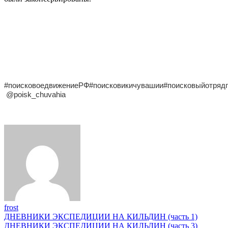
#поисковоедвижениеРФ#поисковикичувашии#поисковыйотряд
@poisk_chuvahia
frost
Навигация
ДНЕВНИКИ ЭКСПЕДИЦИИ НА КИЛЬДИН (часть 1)
ДНЕВНИКИ ЭКСПЕДИЦИИ НА КИЛЬДИН (часть 3)