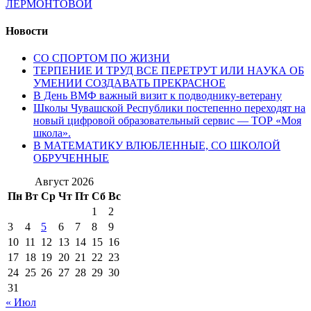
ЛЕРМОНТОВОЙ
Новости
СО СПОРТОМ ПО ЖИЗНИ
ТЕРПЕНИЕ И ТРУД ВСЕ ПЕРЕТРУТ ИЛИ НАУКА ОБ
УМЕНИИ СОЗДАВАТЬ ПРЕКРАСНОЕ
В День ВМФ важный визит к подводнику-ветерану
Школы Чувашской Республики постепенно переходят на
новый цифровой образовательный сервис — ТОР «Моя
школа».
В МАТЕМАТИКУ ВЛЮБЛЕННЫЕ, СО ШКОЛОЙ
ОБРУЧЕННЫЕ
Август 2026
Пн
Вт
Ср
Чт
Пт
Сб
Вс
1
2
3
4
5
6
7
8
9
10
11
12
13
14
15
16
17
18
19
20
21
22
23
24
25
26
27
28
29
30
31
« Июл