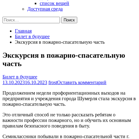
список вещей
Доступная среда
Найти:
Главная
Билет в будущее
Экскурсия в пожарно-спасательную часть
Экскурсия в пожарно-спасательную
часть
Билет в будущее
на
13.10.2023
16.10.2023
frost
Оставить комментарий
Экскурсия
Продолжением недели профориентационных выходов на
в
предприятия и учреждения города Шумерля стала экскурсия в
пожарно-
пожарно-спасательную часть.
спасательную
часть
Это отличный способ не только рассказать ребятам о
важности профессии пожарного, но и обучить их основным
правилам безопасного поведения в быту.
Семиклассники побывали в пожарно-спасательной части г.