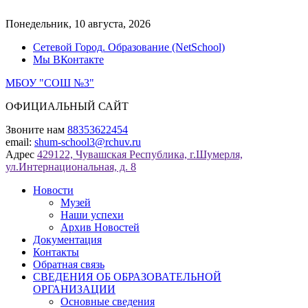
Перейти
к
Понедельник, 10 августа, 2026
содержимому
Сетевой Город. Образование (NetSchool)
Мы ВКонтакте
МБОУ "СОШ №3"
ОФИЦИАЛЬНЫЙ САЙТ
Звоните нам
88353622454
email:
shum-school3@rchuv.ru
Адрес
429122, Чувашская Республика, г.Шумерля,
ул.Интернациональная, д. 8
Новости
Музей
Наши успехи
Архив Новостей
Документация
Контакты
Обратная связь
СВЕДЕНИЯ ОБ ОБРАЗОВАТЕЛЬНОЙ
ОРГАНИЗАЦИИ
Основные сведения