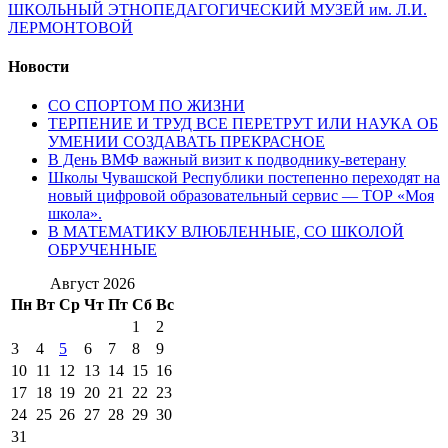
ШКОЛЬНЫЙ ЭТНОПЕДАГОГИЧЕСКИЙ МУЗЕЙ им. Л.И.
ЛЕРМОНТОВОЙ
Новости
СО СПОРТОМ ПО ЖИЗНИ
ТЕРПЕНИЕ И ТРУД ВСЕ ПЕРЕТРУТ ИЛИ НАУКА ОБ
УМЕНИИ СОЗДАВАТЬ ПРЕКРАСНОЕ
В День ВМФ важный визит к подводнику-ветерану
Школы Чувашской Республики постепенно переходят на
новый цифровой образовательный сервис — ТОР «Моя
школа».
В МАТЕМАТИКУ ВЛЮБЛЕННЫЕ, СО ШКОЛОЙ
ОБРУЧЕННЫЕ
Август 2026
Пн
Вт
Ср
Чт
Пт
Сб
Вс
1
2
3
4
5
6
7
8
9
10
11
12
13
14
15
16
17
18
19
20
21
22
23
24
25
26
27
28
29
30
31