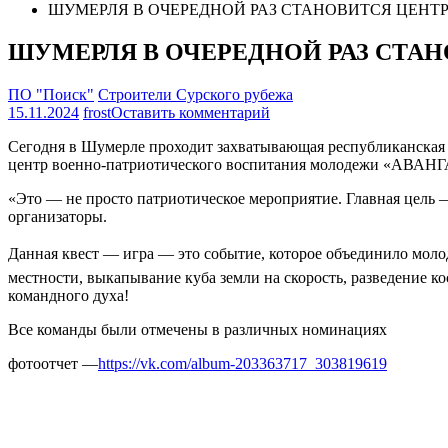
ШУМЕРЛЯ В ОЧЕРЕДНОЙ РАЗ СТАНОВИТСЯ ЦЕН
ШУМЕРЛЯ В ОЧЕРЕДНОЙ РАЗ СТА
ПО "Поиск"
Строители Сурского рубежа
на
15.11.2024
frost
Оставить комментарий
ШУМЕРЛЯ
Сегодня в Шумерле проходит захватывающая республиканская 
В
центр военно-патриотического воспитания молодежи «АВАНГА
ОЧЕРЕДНОЙ
РАЗ
«Это — не просто патриотическое мероприятие. Главная цель —
СТАНОВИТСЯ
организаторы.
ЦЕНТРОМ
ВСТРЕЧИ
Данная квест — игра — это событие, которое объединило моло
ПОИСКОВИКОВ
ЧУВАШИИ
местности, выкапывание куба земли на скорость, разведение к
командного духа!
Все команды были отмечены в различных номинациях
фотоотчет —
https://vk.com/album-203363717_303819619