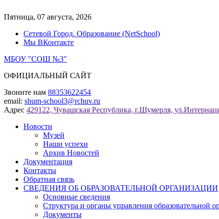
Перейти
к
Пятница, 07 августа, 2026
содержимому
Сетевой Город. Образование (NetSchool)
Мы ВКонтакте
МБОУ "СОШ №3"
ОФИЦИАЛЬНЫЙ САЙТ
Звоните нам
88353622454
email:
shum-school3@rchuv.ru
Адрес
429122, Чувашская Республика, г.Шумерля, ул.Интернаци
Новости
Музей
Наши успехи
Архив Новостей
Документация
Контакты
Обратная связь
СВЕДЕНИЯ ОБ ОБРАЗОВАТЕЛЬНОЙ ОРГАНИЗАЦИИ
Основные сведения
Структура и органы управления образовательной о
Документы