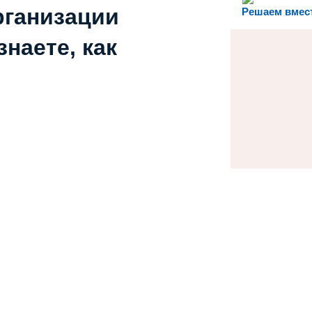
рганизации
Решаем вмес
наете, как