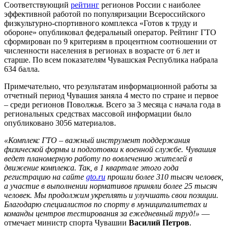
Соответствующий
рейтинг
регионов России с наиболее
эффективной работой по популяризации Всероссийского
физкультурно-спортивного комплекса «Готов к труду и
обороне» опубликовал федеральный оператор. Рейтинг ГТО
сформирован по 9 критериям в процентном соотношении от
численности населения в регионах в возрасте от 6 лет и
старше. По всем показателям Чувашская Республика набрала
634 балла.
Примечательно, что результатам информационной работы за
отчетный период Чувашия заняла 4 место по стране и первое
– среди регионов Поволжья. Всего за 3 месяца с начала года в
региональных средствах массовой информации было
опубликовано 3056 материалов.
«Комплекс ГТО – важный инструмент поддержания
физической формы и подготовки к военной службе. Чувашия
ведет планомерную работу по вовлечению жителей в
движение комплекса. Так, в 1 квартале этого года
регистрацию на сайте
gto.ru
прошли более 310 тысяч человек,
а участие в выполнении нормативов приняли более 25 тысяч
человек. Мы продолжим укреплять и улучшать свои позиции.
Благодарю специалистов по спорту в муниципалитетах и
команды центров тестирования за ежедневный труд!»
—
отмечает министр спорта Чувашии
Василий Петров
.