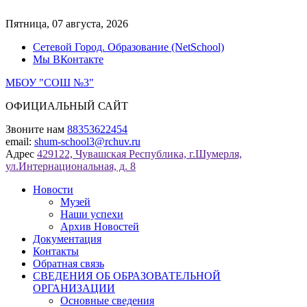
Перейти
к
Пятница, 07 августа, 2026
содержимому
Сетевой Город. Образование (NetSchool)
Мы ВКонтакте
МБОУ "СОШ №3"
ОФИЦИАЛЬНЫЙ САЙТ
Звоните нам
88353622454
email:
shum-school3@rchuv.ru
Адрес
429122, Чувашская Республика, г.Шумерля,
ул.Интернациональная, д. 8
Новости
Музей
Наши успехи
Архив Новостей
Документация
Контакты
Обратная связь
СВЕДЕНИЯ ОБ ОБРАЗОВАТЕЛЬНОЙ
ОРГАНИЗАЦИИ
Основные сведения