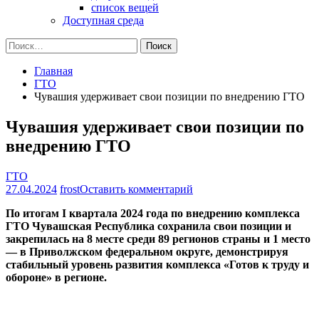
список вещей
Доступная среда
Найти:
Главная
ГТО
Чувашия удерживает свои позиции по внедрению ГТО
Чувашия удерживает свои позиции по
внедрению ГТО
ГТО
на
27.04.2024
frost
Оставить комментарий
Чувашия
По итогам I квартала 2024 года по внедрению комплекса
удерживает
ГТО Чувашская Республика сохранила свои позиции и
свои
закрепилась на 8 месте среди 89 регионов страны и 1 место
позиции
— в Приволжском федеральном округе, демонстрируя
по
стабильный уровень развития комплекса «Готов к труду и
внедрению
обороне» в регионе.
ГТО