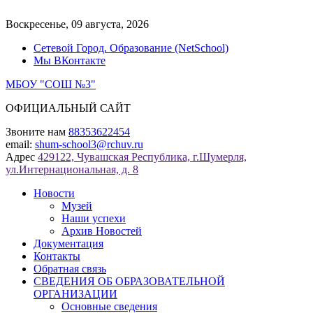
Перейти
к
Воскресенье, 09 августа, 2026
содержимому
Сетевой Город. Образование (NetSchool)
Мы ВКонтакте
МБОУ "СОШ №3"
ОФИЦИАЛЬНЫЙ САЙТ
Звоните нам
88353622454
email:
shum-school3@rchuv.ru
Адрес
429122, Чувашская Республика, г.Шумерля,
ул.Интернациональная, д. 8
Новости
Музей
Наши успехи
Архив Новостей
Документация
Контакты
Обратная связь
СВЕДЕНИЯ ОБ ОБРАЗОВАТЕЛЬНОЙ
ОРГАНИЗАЦИИ
Основные сведения