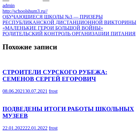
admin
http://schoolshum3.ru//
Навигация
ОБУЧАЮЩИЕСЯ ШКОЛЫ №3 — ПРИЗЕРЫ
РЕСПУБЛИКАНСКОЙ ДИСТАНЦИОННОЙ ВИКТОРИНЫ
по
«МАЛЕНЬКИЕ ГЕРОИ БОЛЬШОЙ ВОЙНЫ»
записям
РОДИТЕЛЬСКИЙ КОНТРОЛЬ ОРГАНИЗАЦИИ ПИТАНИЯ
Похожие записи
СТРОИТЕЛИ СУРСКОГО РУБЕЖА:
СЕМЕНОВ СЕРГЕЙ ЕГОРОВИЧ
08.06.2021
30.07.2021
frost
ПОДВЕДЕНЫ ИТОГИ РАБОТЫ ШКОЛЬНЫХ
МУЗЕЕВ
22.01.2022
22.01.2022
frost