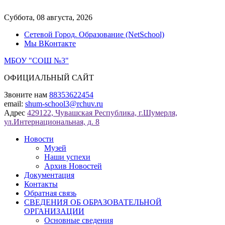
Перейти
к
Суббота, 08 августа, 2026
содержимому
Сетевой Город. Образование (NetSchool)
Мы ВКонтакте
МБОУ "СОШ №3"
ОФИЦИАЛЬНЫЙ САЙТ
Звоните нам
88353622454
email:
shum-school3@rchuv.ru
Адрес
429122, Чувашская Республика, г.Шумерля,
ул.Интернациональная, д. 8
Новости
Музей
Наши успехи
Архив Новостей
Документация
Контакты
Обратная связь
СВЕДЕНИЯ ОБ ОБРАЗОВАТЕЛЬНОЙ
ОРГАНИЗАЦИИ
Основные сведения