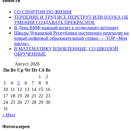
Новости
СО СПОРТОМ ПО ЖИЗНИ
ТЕРПЕНИЕ И ТРУД ВСЕ ПЕРЕТРУТ ИЛИ НАУКА ОБ
УМЕНИИ СОЗДАВАТЬ ПРЕКРАСНОЕ
В День ВМФ важный визит к подводнику-ветерану
Школы Чувашской Республики постепенно переходят на
новый цифровой образовательный сервис — ТОР «Моя
школа».
В МАТЕМАТИКУ ВЛЮБЛЕННЫЕ, СО ШКОЛОЙ
ОБРУЧЕННЫЕ
Август 2026
Пн
Вт
Ср
Чт
Пт
Сб
Вс
1
2
3
4
5
6
7
8
9
10
11
12
13
14
15
16
17
18
19
20
21
22
23
24
25
26
27
28
29
30
31
« Июл
Фотогалерея