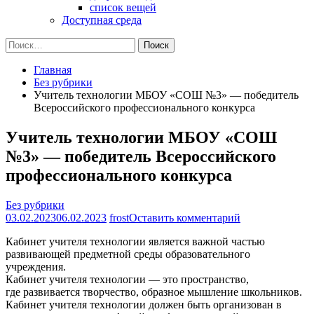
список вещей
Доступная среда
Найти:
Главная
Без рубрики
Учитель технологии МБОУ «СОШ №3» — победитель
Всероссийского профессионального конкурса
Учитель технологии МБОУ «СОШ
№3» — победитель Всероссийского
профессионального конкурса
Без рубрики
на
03.02.2023
06.02.2023
frost
Оставить комментарий
Учитель
Кабинет учителя технологии является важной частью
технологии
развивающей предметной среды образовательного
МБОУ
учреждения.
«СОШ
Кабинет учителя технологии — это пространство,
№3»
где развивается творчество, образное мышление школьников.
—
Кабинет учителя технологии должен быть организован в
победитель