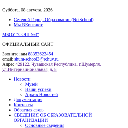
Перейти
к
Суббота, 08 августа, 2026
содержимому
Сетевой Город. Образование (NetSchool)
Мы ВКонтакте
МБОУ "СОШ №3"
ОФИЦИАЛЬНЫЙ САЙТ
Звоните нам
88353622454
email:
shum-school3@rchuv.ru
Адрес
429122, Чувашская Республика, г.Шумерля,
ул.Интернациональная, д. 8
Новости
Музей
Наши успехи
Архив Новостей
Документация
Контакты
Обратная связь
СВЕДЕНИЯ ОБ ОБРАЗОВАТЕЛЬНОЙ
ОРГАНИЗАЦИИ
Основные сведения