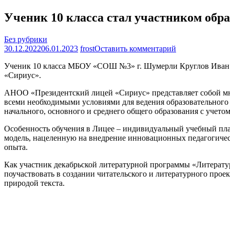
Ученик 10 класса стал участником обр
Без рубрики
на
30.12.2022
06.01.2023
frost
Оставить комментарий
Ученик
Ученик 10 класса МБОУ «СОШ №3» г. Шумерли Круглов Иван и
10
«Сириус».
класса
стал
АНОО «Президентский лицей «Сириус» представляет собой мн
участником
всеми необходимыми условиями для ведения образовательног
образовательн
начального, основного и среднего общего образования с учето
программы
в
Особенность обучения в Лицее – индивидуальный учебный пла
центре
модель, нацеленную на внедрение инновационных педагогичес
«Сириус»
опыта.
Как участник декабрьской литературной программы «Литературн
поучаствовать в создании читательского и литературного прое
природой текста.