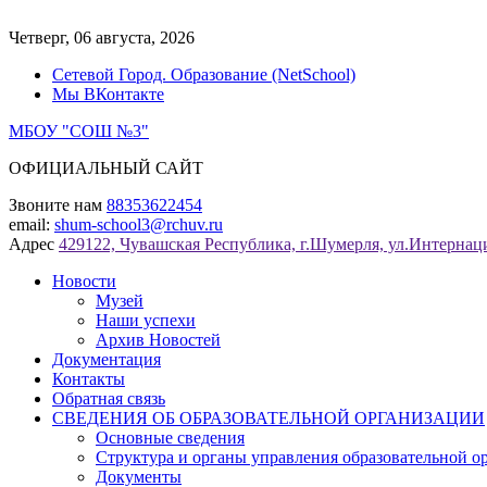
Перейти
к
Четверг, 06 августа, 2026
содержимому
Сетевой Город. Образование (NetSchool)
Мы ВКонтакте
МБОУ "СОШ №3"
ОФИЦИАЛЬНЫЙ САЙТ
Звоните нам
88353622454
email:
shum-school3@rchuv.ru
Адрес
429122, Чувашская Республика, г.Шумерля, ул.Интернаци
Новости
Музей
Наши успехи
Архив Новостей
Документация
Контакты
Обратная связь
СВЕДЕНИЯ ОБ ОБРАЗОВАТЕЛЬНОЙ ОРГАНИЗАЦИИ
Основные сведения
Структура и органы управления образовательной о
Документы