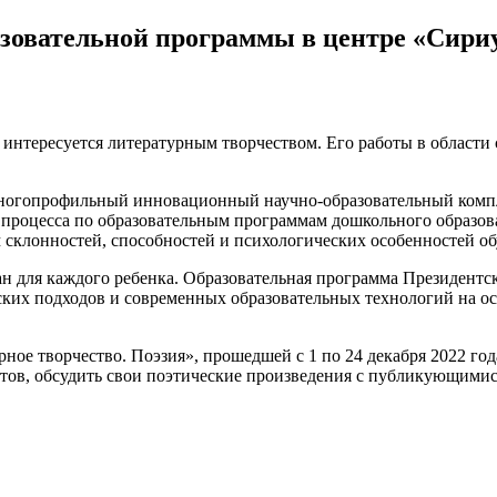
азовательной программы в центре «Сири
нтересуется литературным творчеством. Его работы в области 
огопрофильный инновационный научно-образовательный комплек
о процесса по образовательным программам дошкольного образ
ой
м склонностей, способностей и психологических особенностей о
н для каждого ребенка. Образовательная программа Президентс
ких подходов и современных образовательных технологий на о
ое творчество. Поэзия», прошедшей с 1 по 24 декабря 2022 год
ктов, обсудить свои поэтические произведения с публикующимис