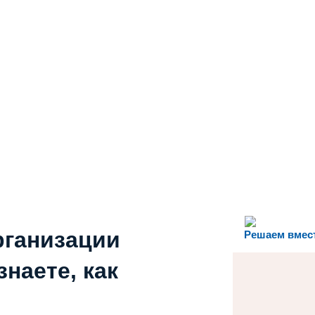
рганизации
Решаем вмес
наете, как