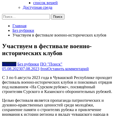
список вещей
Доступная среда
Найти:
Главная
Без рубрики
Участвуем в фестивале военно-исторических клубов
Участвуем в фестивале военно-
исторических клубов
Museum
Без рубрики
ПО "Поиск"
на
05.08.2023
07.08.2023
frost
Оставить комментарий
Участвуем
С 3 по 6 августа 2023 года в Чувашской Республике проходит
в
фестиваль военно-исторических клубов и поисковых отрядов
фестивале
под названием «На Сурском рубеже», посвящённый
военно-
строителям Сурского и Казанского оборонительных рубежей.
исторических
клубов
Целью фестиваля является пропаганда патриотических и
духовно-нравственных ценностей среди молодёжи,
сохранение памяти о строителях рубежа и привлечение
внимания к истории региона и вкладу чувашского народа в