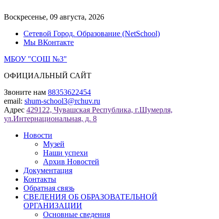
Перейти
к
Воскресенье, 09 августа, 2026
содержимому
Сетевой Город. Образование (NetSchool)
Мы ВКонтакте
МБОУ "СОШ №3"
ОФИЦИАЛЬНЫЙ САЙТ
Звоните нам
88353622454
email:
shum-school3@rchuv.ru
Адрес
429122, Чувашская Республика, г.Шумерля,
ул.Интернациональная, д. 8
Новости
Музей
Наши успехи
Архив Новостей
Документация
Контакты
Обратная связь
СВЕДЕНИЯ ОБ ОБРАЗОВАТЕЛЬНОЙ
ОРГАНИЗАЦИИ
Основные сведения