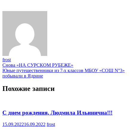
frost
Навигация
Снова «НА СУРСКОМ РУБЕЖЕ»
Юные путешественники из 7-х классов МБОУ «СОШ N°3»
по
побывали в Ядрине
записям
Похожие записи
С днем рождения, Людмила Ильинична!!!
15.09.2022
16.09.2022
frost