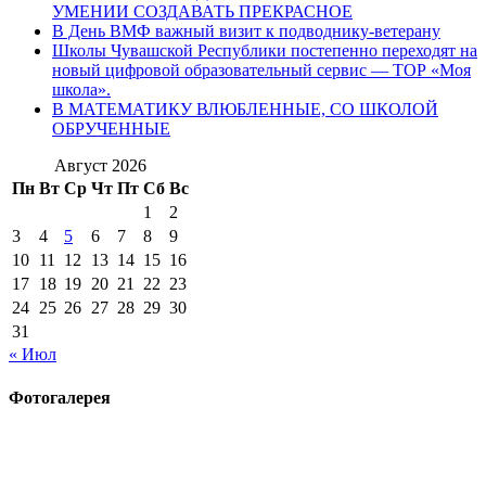
УМЕНИИ СОЗДАВАТЬ ПРЕКРАСНОЕ
В День ВМФ важный визит к подводнику-ветерану
Школы Чувашской Республики постепенно переходят на
новый цифровой образовательный сервис — ТОР «Моя
школа».
В МАТЕМАТИКУ ВЛЮБЛЕННЫЕ, СО ШКОЛОЙ
ОБРУЧЕННЫЕ
Август 2026
Пн
Вт
Ср
Чт
Пт
Сб
Вс
1
2
3
4
5
6
7
8
9
10
11
12
13
14
15
16
17
18
19
20
21
22
23
24
25
26
27
28
29
30
31
« Июл
Фотогалерея