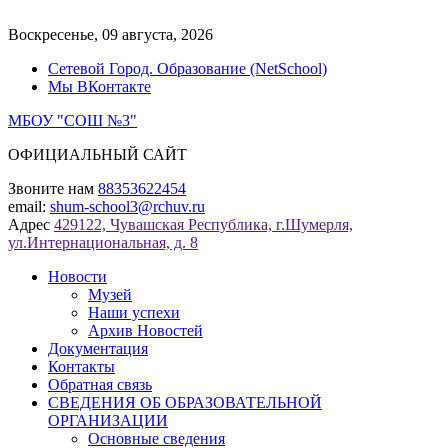
Перейти
к
Воскресенье, 09 августа, 2026
содержимому
Сетевой Город. Образование (NetSchool)
Мы ВКонтакте
МБОУ "СОШ №3"
ОФИЦИАЛЬНЫЙ САЙТ
Звоните нам
88353622454
email:
shum-school3@rchuv.ru
Адрес
429122, Чувашская Республика, г.Шумерля,
ул.Интернациональная, д. 8
Новости
Музей
Наши успехи
Архив Новостей
Документация
Контакты
Обратная связь
СВЕДЕНИЯ ОБ ОБРАЗОВАТЕЛЬНОЙ
ОРГАНИЗАЦИИ
Основные сведения