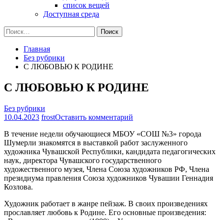
список вещей
Доступная среда
Найти:
Главная
Без рубрики
С ЛЮБОВЬЮ К РОДИНЕ
С ЛЮБОВЬЮ К РОДИНЕ
Без рубрики
на
10.04.2023
frost
Оставить комментарий
С
В течение недели обучающиеся МБОУ «СОШ №3» города
ЛЮБОВЬЮ
Шумерли знакомятся в выставкой работ заслуженного
К
художника Чувашской Республики, кандидата педагогических
РОДИНЕ
наук, директора Чувашского государственного
художественного музея, Члена Союза художников РФ, Члена
президиума правления Союза художников Чувашии Геннадия
Козлова.
Художник работает в жанре пейзаж. В своих произведениях
прославляет любовь к Родине. Его основные произведения: