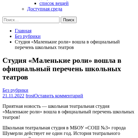
список вещей
Доступная среда
Найти:
Главная
Без рубрики
Студия «Маленькие роли» вошла в официальный
перечень школьных театров
Студия «Маленькие роли» вошла в
официальный перечень школьных
театров
Без рубрики
на
21.11.2022
frost
Оставить комментарий
Студия
Приятная новость — школьная театральная студия
«Маленькие
«Маленькие роли» вошла в официальный перечень школьных
роли»
театров!
вошла
в
Школьная театральная студия в МБОУ «СОШ №3» города
официальный
Шумерли действует не один год. История театрального
перечень