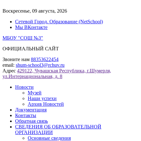
Перейти
к
Воскресенье, 09 августа, 2026
содержимому
Сетевой Город. Образование (NetSchool)
Мы ВКонтакте
МБОУ "СОШ №3"
ОФИЦИАЛЬНЫЙ САЙТ
Звоните нам
88353622454
email:
shum-school3@rchuv.ru
Адрес
429122, Чувашская Республика, г.Шумерля,
ул.Интернациональная, д. 8
Новости
Музей
Наши успехи
Архив Новостей
Документация
Контакты
Обратная связь
СВЕДЕНИЯ ОБ ОБРАЗОВАТЕЛЬНОЙ
ОРГАНИЗАЦИИ
Основные сведения