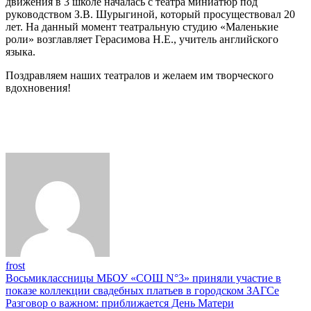
движения в 3 школе началась с театра миниатюр под
школьных
руководством З.В. Шурыгиной, который просуществовал 20
театров
лет. На данный момент театральную студию «Маленькие
роли» возглавляет Герасимова Н.Е., учитель английского
языка.
Поздравляем наших театралов и желаем им творческого
вдохновения!
frost
Навигация
Восьмиклассницы МБОУ «СОШ N°3» приняли участие в
показе коллекции свадебных платьев в городском ЗАГСе
по
Разговор о важном: приближается День Матери