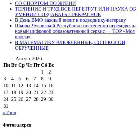
СО СПОРТОМ ПО ЖИЗНИ
ТЕРПЕНИЕ И ТРУД ВСЕ ПЕРЕТРУТ ИЛИ НАУКА ОБ
УМЕНИИ СОЗДАВАТЬ ПРЕКРАСНОЕ
В День ВМФ важный визит к подводнику-ветерану
Школы Чувашской Республики постепенно переходят на
новый цифровой образовательный сервис — ТОР «Моя
школа».
В МАТЕМАТИКУ ВЛЮБЛЕННЫЕ, СО ШКОЛОЙ
ОБРУЧЕННЫЕ
Август 2026
Пн
Вт
Ср
Чт
Пт
Сб
Вс
1
2
3
4
5
6
7
8
9
10
11
12
13
14
15
16
17
18
19
20
21
22
23
24
25
26
27
28
29
30
31
« Июл
Фотогалерея