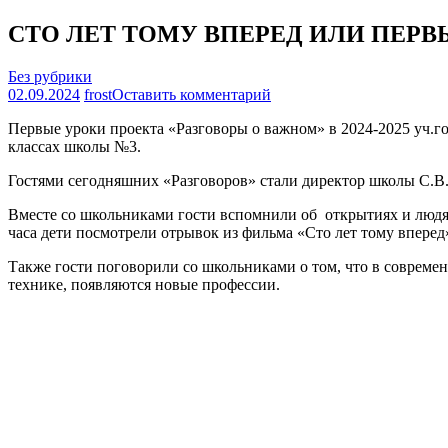
СТО ЛЕТ ТОМУ ВПЕРЕД ИЛИ ПЕРВ
Без рубрики
на
02.09.2024
frost
Оставить комментарий
СТО
Первые уроки проекта «Разговоры о важном» в 2024-2025 уч.г
ЛЕТ
классах школы №3.
ТОМУ
ВПЕРЕД
Гостями сегодняшних «Разговоров» стали директор школы С.В.
ИЛИ
ПЕРВЫЕ
Вместе со школьниками гости вспомнили об открытиях и людях
«РАЗГОВОРЫ
часа дети посмотрели отрывок из фильма «Сто лет тому вперед»
О
ВАЖНОМ»
Также гости поговорили со школьниками о том, что в совреме
В
технике, появляются новые профессии.
НОВОМ
УЧЕБНОМ
ГОДУ