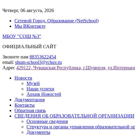
Перейти
к
Четверг, 06 августа, 2026
содержимому
Сетевой Город. Образование (NetSchool)
Мы ВКонтакте
МБОУ "СОШ №3"
ОФИЦИАЛЬНЫЙ САЙТ
Звоните нам
88353622454
email:
shum-school3@rchuv.ru
Адрес
429122, Чувашская Республика, г.Шумерля, ул.Интернаци
Новости
Музей
Наши успехи
Архив Новостей
Документация
Контакты
Обратная связь
СВЕДЕНИЯ ОБ ОБРАЗОВАТЕЛЬНОЙ ОРГАНИЗАЦИИ
Основные сведения
Структура и органы управления образовательной о
Документы