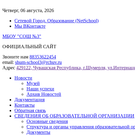
Перейти
к
Четверг, 06 августа, 2026
содержимому
Сетевой Город. Образование (NetSchool)
Мы ВКонтакте
МБОУ "СОШ №3"
ОФИЦИАЛЬНЫЙ САЙТ
Звоните нам
88353622454
email:
shum-school3@rchuv.ru
Адрес
429122, Чувашская Республика, г.Шумерля, ул.Интернаци
Новости
Музей
Наши успехи
Архив Новостей
Документация
Контакты
Обратная связь
СВЕДЕНИЯ ОБ ОБРАЗОВАТЕЛЬНОЙ ОРГАНИЗАЦИИ
Основные сведения
Структура и органы управления образовательной о
Документы