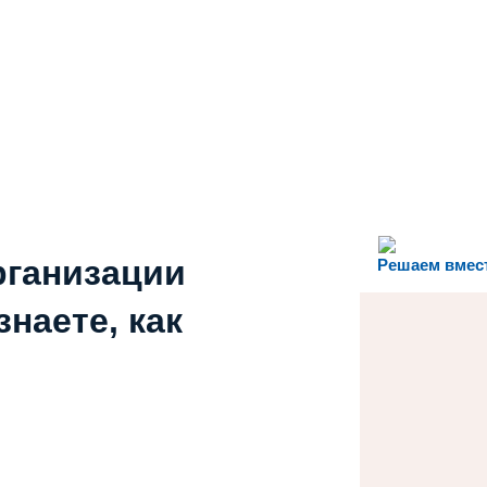
рганизации
Решаем вмес
наете, как