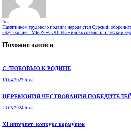
frost
Навигация
Памятником трудового подвига народа стал Сурский оборони
Обучающиеся МБОУ «СОШ №3» вновь совершили детский куль
по
записям
Похожие записи
С ЛЮБОВЬЮ К РОДИНЕ
10.04.2023
frost
ЦЕРЕМОНИЯ ЧЕСТВОВАНИЯ ПОБЕДИТЕЛЕЙ
23.05.2024
frost
XI интернет- конкурс кормушек