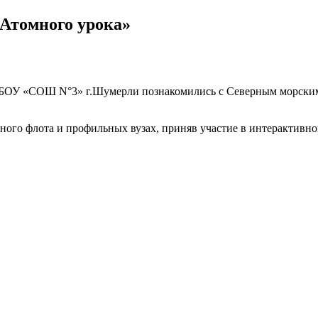
Атомного урока»
ики
БОУ «СОШ N°3» г.Шумерли познакомились с Северным морским п
ого флота и профильных вузах, приняв участие в интерактивной