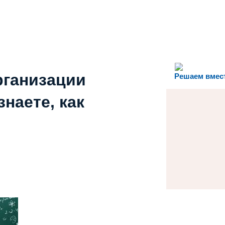
рганизации
Решаем вмес
наете, как