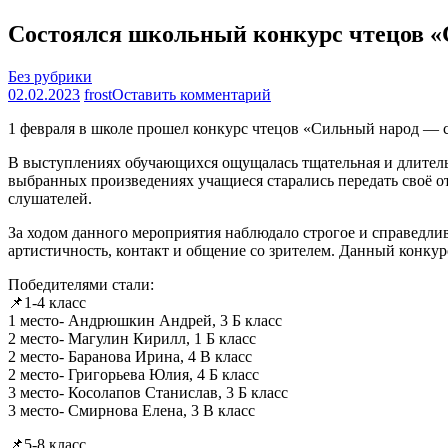
Состоялся школьный конкурс чтецов «
Без рубрики
на
02.02.2023
frost
Оставить комментарий
Состоялся
1 февраля в школе прошел конкурс чтецов «Сильный народ — с
школьный
конкурс
В выступлениях обучающихся ощущалась тщательная и длительн
чтецов
выбранных произведениях учащиеся старались передать своё от
«Сильный
слушателей.
народ
—
За ходом данного мероприятия наблюдало строгое и справедли
сильная
артистичность, контакт и общение со зрителем. Данный конкурс 
Россия!»
Победителями стали:
📌1-4 класс
1 место- Андрюшкин Андрей, 3 Б класс
2 место- Магулин Кирилл, 1 Б класс
2 место- Баранова Ирина, 4 В класс
2 место- Григорьева Юлия, 4 Б класс
3 место- Косолапов Станислав, 3 Б класс
3 место- Смирнова Елена, 3 В класс
📌5-8 класс