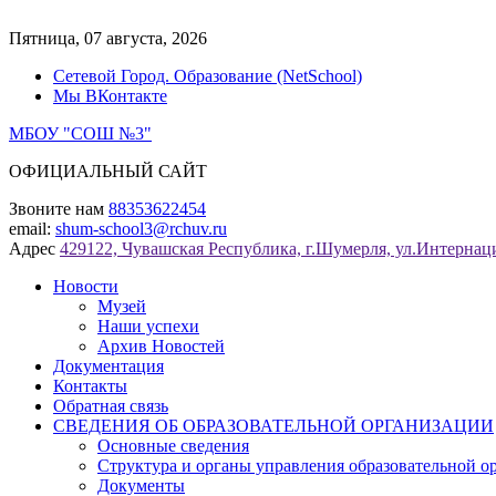
Перейти
к
Пятница, 07 августа, 2026
содержимому
Сетевой Город. Образование (NetSchool)
Мы ВКонтакте
МБОУ "СОШ №3"
ОФИЦИАЛЬНЫЙ САЙТ
Звоните нам
88353622454
email:
shum-school3@rchuv.ru
Адрес
429122, Чувашская Республика, г.Шумерля, ул.Интернаци
Новости
Музей
Наши успехи
Архив Новостей
Документация
Контакты
Обратная связь
СВЕДЕНИЯ ОБ ОБРАЗОВАТЕЛЬНОЙ ОРГАНИЗАЦИИ
Основные сведения
Структура и органы управления образовательной о
Документы