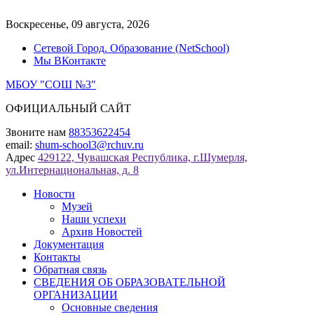
Перейти
к
Воскресенье, 09 августа, 2026
содержимому
Сетевой Город. Образование (NetSchool)
Мы ВКонтакте
МБОУ "СОШ №3"
ОФИЦИАЛЬНЫЙ САЙТ
Звоните нам
88353622454
email:
shum-school3@rchuv.ru
Адрес
429122, Чувашская Республика, г.Шумерля,
ул.Интернациональная, д. 8
Новости
Музей
Наши успехи
Архив Новостей
Документация
Контакты
Обратная связь
СВЕДЕНИЯ ОБ ОБРАЗОВАТЕЛЬНОЙ
ОРГАНИЗАЦИИ
Основные сведения