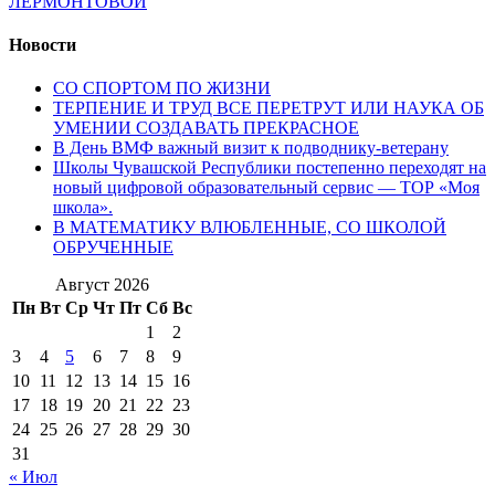
ЛЕРМОНТОВОЙ
Новости
СО СПОРТОМ ПО ЖИЗНИ
ТЕРПЕНИЕ И ТРУД ВСЕ ПЕРЕТРУТ ИЛИ НАУКА ОБ
УМЕНИИ СОЗДАВАТЬ ПРЕКРАСНОЕ
В День ВМФ важный визит к подводнику-ветерану
Школы Чувашской Республики постепенно переходят на
новый цифровой образовательный сервис — ТОР «Моя
школа».
В МАТЕМАТИКУ ВЛЮБЛЕННЫЕ, СО ШКОЛОЙ
ОБРУЧЕННЫЕ
Август 2026
Пн
Вт
Ср
Чт
Пт
Сб
Вс
1
2
3
4
5
6
7
8
9
10
11
12
13
14
15
16
17
18
19
20
21
22
23
24
25
26
27
28
29
30
31
« Июл