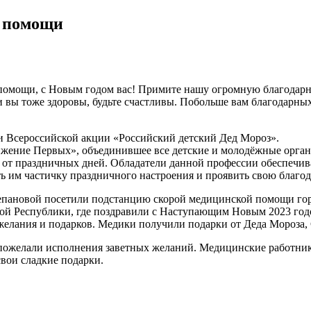
й помощи
омощи, с Новым годом вас! Примите нашу огромную благодарно
е и вы тоже здоровы, будьте счастливы. Побольше вам благодарн
 Всероссийской акции «Российский детский Дед Мороз».
жение Первых», объединившее все детские и молодёжные орган
т от праздничных дней. Обладатели данной профессии обеспечи
 им частичку праздничного настроения и проявить свою благод
тепановой посетили подстанцию скорой медицинской помощи го
й Республики, где поздравили с Наступающим Новым 2023 год
 желания и подарков. Медики получили подарки от Деда Мороз
ожелали исполнения заветных желаний. Медицинские работники 
вои сладкие подарки.