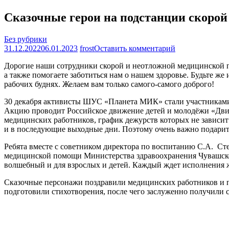
Сказочные герои на подстанции скоро
Без рубрики
на
31.12.2022
06.01.2023
frost
Оставить комментарий
Сказочные
Дорогие наши сотрудники скорой и неотложной медицинской п
герои
а также помогаете заботиться нам о нашем здоровье. Будьте ж
на
рабочих буднях. Желаем вам только самого-самого доброго!
подстанции
скорой
30 декабря активисты ШУС «Планета МИК» стали участниками
помощи
Акцию проводит Российское движение детей и молодёжи «Дви
медицинских работников, график дежурств которых не зависи
и в последующие выходные дни. Поэтому очень важно подарить
Ребята вместе с советником директора по воспитанию С.А. С
медицинской помощи Министерства здравоохранения Чувашско
волшебный и для взрослых и детей. Каждый ждет исполнения
Сказочные персонажи поздравили медицинских работников и п
подготовили стихотворения, после чего заслуженно получили с