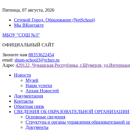
Перейти
к
Пятница, 07 августа, 2026
содержимому
Сетевой Город. Образование (NetSchool)
Мы ВКонтакте
МБОУ "СОШ №3"
ОФИЦИАЛЬНЫЙ САЙТ
Звоните нам
88353622454
email:
shum-school3@rchuv.ru
Адрес
429122, Чувашская Республика, г.Шумерля, ул.Интернаци
Новости
Музей
Наши успехи
Архив Новостей
Документация
Контакты
Обратная связь
СВЕДЕНИЯ ОБ ОБРАЗОВАТЕЛЬНОЙ ОРГАНИЗАЦИИ
Основные сведения
Структура и органы управления образовательной о
Документы