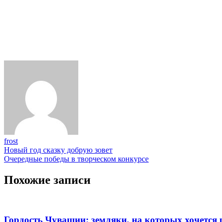
frost
Навигация
Новый год сказку добрую зовет
Очередные победы в творческом конкурсе
по
записям
Похожие записи
Гордость Чувашии: земляки, на которых хочется 