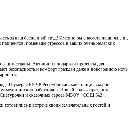
сть за ваш бесценный труд! Именно вы спасаете наши жизни,
ых пациентов, поменьше стрессов в ваших очень нелёгких
изации страны. Активисты подарили презенты для
вают безопасность и комфорт граждан даже в новогоднюю ночь
арность.
рода Шумерля БУ ЧР Республиканская станция скорой
ом медицинских работников. Новый год — праздник
а, Снегурочки и сказочных героев МБОУ «СОШ №3».
готовились к встрече своих замечательных гостей и