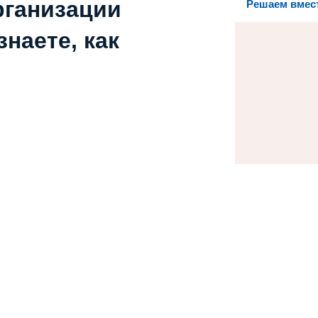
рганизации
Решаем вмес
наете, как