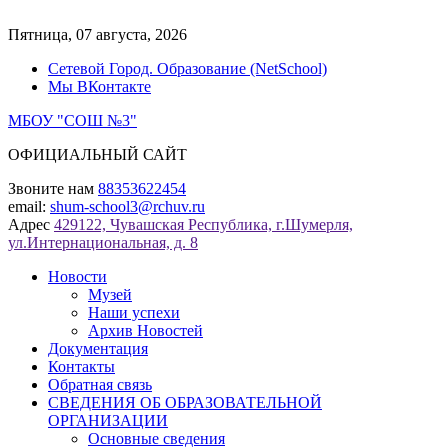
Перейти
к
Пятница, 07 августа, 2026
содержимому
Сетевой Город. Образование (NetSchool)
Мы ВКонтакте
МБОУ "СОШ №3"
ОФИЦИАЛЬНЫЙ САЙТ
Звоните нам
88353622454
email:
shum-school3@rchuv.ru
Адрес
429122, Чувашская Республика, г.Шумерля,
ул.Интернациональная, д. 8
Новости
Музей
Наши успехи
Архив Новостей
Документация
Контакты
Обратная связь
СВЕДЕНИЯ ОБ ОБРАЗОВАТЕЛЬНОЙ
ОРГАНИЗАЦИИ
Основные сведения