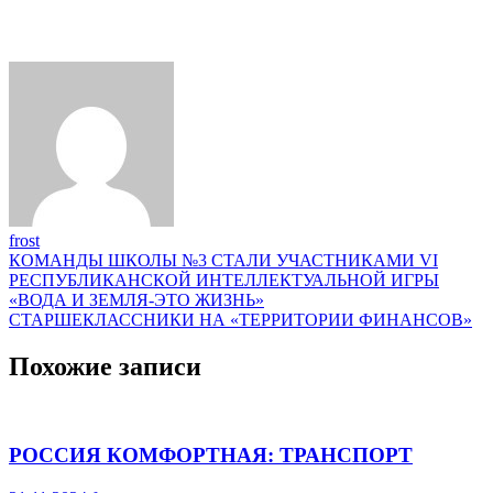
frost
Навигация
КОМАНДЫ ШКОЛЫ №3 СТАЛИ УЧАСТНИКАМИ VI
РЕСПУБЛИКАНСКОЙ ИНТЕЛЛЕКТУАЛЬНОЙ ИГРЫ
по
«ВОДА И ЗЕМЛЯ-ЭТО ЖИЗНЬ»
записям
СТАРШЕКЛАССНИКИ НА «ТЕРРИТОРИИ ФИНАНСОВ»
Похожие записи
РОССИЯ КОМФОРТНАЯ: ТРАНСПОРТ