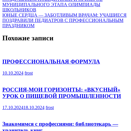
Навигация
МУНИЦИПАЛЬНОГО ЭТАПА ОЛИМПИАДЫ
по
ШКОЛЬНИКОВ
записям
ЮНЫЕ СЕРДЦА — ЗАБОТЛИВЫМ ВРАЧАМ: УЧАЩИЕСЯ
ПОЗДРАВИЛИ ПЕДИАТРОВ С ПРОФЕССИОНАЛЬНЫМ
ПРАЗДНИКОМ
Похожие записи
ПРОФЕССИОНАЛЬНАЯ ФОРМУЛА
10.10.2024
frost
РОССИЯ-МОИ ГОРИЗОНТЫ: «ВКУСНЫЙ»
УРОК О ПИЩЕВОЙ ПРОМЫШЛЕННОСТИ
17.10.2024
18.10.2024
frost
Знакомимся с профессиями: библиотекарь —
хранитель книг