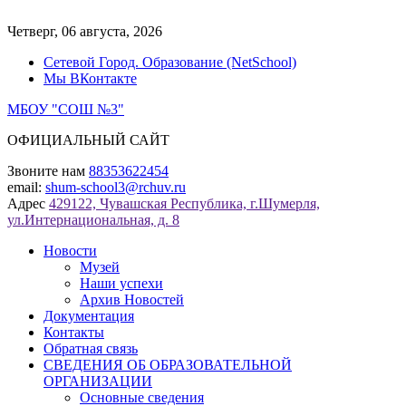
Перейти
к
Четверг, 06 августа, 2026
содержимому
Сетевой Город. Образование (NetSchool)
Мы ВКонтакте
МБОУ "СОШ №3"
ОФИЦИАЛЬНЫЙ САЙТ
Звоните нам
88353622454
email:
shum-school3@rchuv.ru
Адрес
429122, Чувашская Республика, г.Шумерля,
ул.Интернациональная, д. 8
Новости
Музей
Наши успехи
Архив Новостей
Документация
Контакты
Обратная связь
СВЕДЕНИЯ ОБ ОБРАЗОВАТЕЛЬНОЙ
ОРГАНИЗАЦИИ
Основные сведения