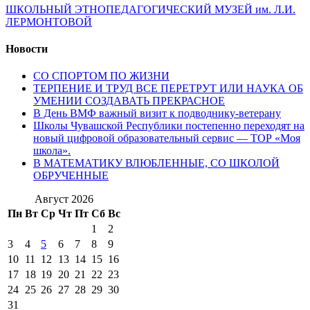
ШКОЛЬНЫЙ ЭТНОПЕДАГОГИЧЕСКИЙ МУЗЕЙ им. Л.И.
ЛЕРМОНТОВОЙ
Новости
СО СПОРТОМ ПО ЖИЗНИ
ТЕРПЕНИЕ И ТРУД ВСЕ ПЕРЕТРУТ ИЛИ НАУКА ОБ
УМЕНИИ СОЗДАВАТЬ ПРЕКРАСНОЕ
В День ВМФ важный визит к подводнику-ветерану
Школы Чувашской Республики постепенно переходят на
новый цифровой образовательный сервис — ТОР «Моя
школа».
В МАТЕМАТИКУ ВЛЮБЛЕННЫЕ, СО ШКОЛОЙ
ОБРУЧЕННЫЕ
Август 2026
Пн
Вт
Ср
Чт
Пт
Сб
Вс
1
2
3
4
5
6
7
8
9
10
11
12
13
14
15
16
17
18
19
20
21
22
23
24
25
26
27
28
29
30
31