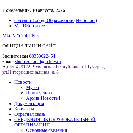
Перейти
к
Понедельник, 10 августа, 2026
содержимому
Сетевой Город. Образование (NetSchool)
Мы ВКонтакте
МБОУ "СОШ №3"
ОФИЦИАЛЬНЫЙ САЙТ
Звоните нам
88353622454
email:
shum-school3@rchuv.ru
Адрес
429122, Чувашская Республика, г.Шумерля,
ул.Интернациональная, д. 8
Новости
Музей
Наши успехи
Архив Новостей
Документация
Контакты
Обратная связь
СВЕДЕНИЯ ОБ ОБРАЗОВАТЕЛЬНОЙ
ОРГАНИЗАЦИИ
Основные сведения