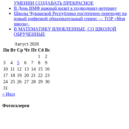
УМЕНИИ СОЗДАВАТЬ ПРЕКРАСНОЕ
В День ВМФ важный визит к подводнику-ветерану
Школы Чувашской Республики постепенно переходят на
новый цифровой образовательный сервис — ТОР «Моя
школа».
В МАТЕМАТИКУ ВЛЮБЛЕННЫЕ, СО ШКОЛОЙ
ОБРУЧЕННЫЕ
Август 2026
Пн
Вт
Ср
Чт
Пт
Сб
Вс
1
2
3
4
5
6
7
8
9
10
11
12
13
14
15
16
17
18
19
20
21
22
23
24
25
26
27
28
29
30
31
« Июл
Фотогалерея