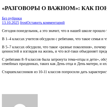
«РАЗГОВОРЫ О ВАЖНОМ»: КАК ПО
Без рубрики
на
13.10.2025
frost
Оставить комментарий
«РАЗГОВОРЫ
Сегодня понедельник, а это значит, что в нашей школе прошло
О
ВАЖНОМ»:
В 1–4 классах учителя обсудили с ребятами, что такое семья и ч
КАК
ПОНЯТЬ
В 5–7 классах обсудили, что такое «разные поколения», почем
ДРУГ
ценностей и взглядов на жизнь, и что всё-таки объединяет пре
ДРУГА
РАЗНЫМ
С ребятами 8–9 классов была затронута тема«отцы и дети», о
ПОКОЛЕНИЯМ?
семейных праздниках, таких как День отца и День матери, и и
Старшеклассников из 10-11 классов попросили дать характери