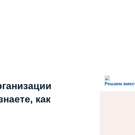
рганизации
Решаем вмес
наете, как