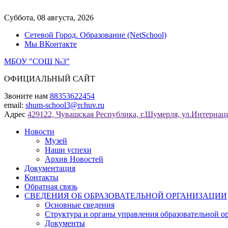
Перейти
к
Суббота, 08 августа, 2026
содержимому
Сетевой Город. Образование (NetSchool)
Мы ВКонтакте
МБОУ "СОШ №3"
ОФИЦИАЛЬНЫЙ САЙТ
Звоните нам
88353622454
email:
shum-school3@rchuv.ru
Адрес
429122, Чувашская Республика, г.Шумерля, ул.Интернаци
Новости
Музей
Наши успехи
Архив Новостей
Документация
Контакты
Обратная связь
СВЕДЕНИЯ ОБ ОБРАЗОВАТЕЛЬНОЙ ОРГАНИЗАЦИИ
Основные сведения
Структура и органы управления образовательной о
Документы