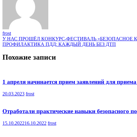
frost
Навигация
У НАС ПРОШЁЛ КОНКУРС-ФЕСТИВАЛЬ «БЕЗОПАСНОЕ 
ПРОФИЛАКТИКА ПДД: КАЖДЫЙ ДЕНЬ БЕЗ ДТП
по
записям
Похожие записи
1 апреля начинается прием заявлений для приема 
20.03.2023
frost
Отработали практические навыки безопасного п
15.10.2022
16.10.2022
frost