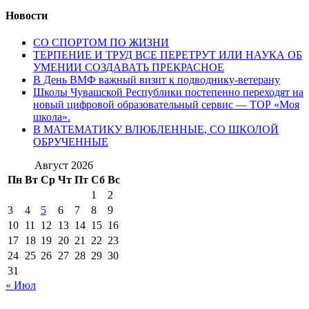
Новости
СО СПОРТОМ ПО ЖИЗНИ
ТЕРПЕНИЕ И ТРУД ВСЕ ПЕРЕТРУТ ИЛИ НАУКА ОБ
УМЕНИИ СОЗДАВАТЬ ПРЕКРАСНОЕ
В День ВМФ важный визит к подводнику-ветерану
Школы Чувашской Республики постепенно переходят на
новый цифровой образовательный сервис — ТОР «Моя
школа».
В МАТЕМАТИКУ ВЛЮБЛЕННЫЕ, СО ШКОЛОЙ
ОБРУЧЕННЫЕ
Август 2026
Пн
Вт
Ср
Чт
Пт
Сб
Вс
1
2
3
4
5
6
7
8
9
10
11
12
13
14
15
16
17
18
19
20
21
22
23
24
25
26
27
28
29
30
31
« Июл