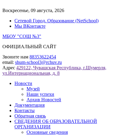
Перейти
к
Воскресенье, 09 августа, 2026
содержимому
Сетевой Город. Образование (NetSchool)
Мы ВКонтакте
МБОУ "СОШ №3"
ОФИЦИАЛЬНЫЙ САЙТ
Звоните нам
88353622454
email:
shum-school3@rchuv.ru
Адрес
429122, Чувашская Республика, г.Шумерля,
ул.Интернациональная, д. 8
Новости
Музей
Наши успехи
Архив Новостей
Документация
Контакты
Обратная связь
СВЕДЕНИЯ ОБ ОБРАЗОВАТЕЛЬНОЙ
ОРГАНИЗАЦИИ
Основные сведения