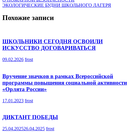
Навигация
ЭКОЛОГИЧЕСКИЕ БУДНИ ШКОЛЬНОГО ЛАГЕРЯ
по
записям
Похожие записи
ШКОЛЬНИКИ СЕГОДНЯ ОСВОИЛИ
ИСКУССТВО ДОГОВАРИВАТЬСЯ
09.02.2026
frost
Вручение значков в рамках Всероссийской
программы повышения социальной активности
«Орлята России»
17.01.2023
frost
ДИКТАНТ ПОБЕДЫ
25.04.2025
26.04.2025
frost