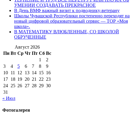
УМЕНИИ СОЗДАВАТЬ ПРЕКРАСНОЕ
В День ВМФ важный визит к подводнику-ветерану
Школы Чувашской Республики постепенно переходят на
новый цифровой образовательный сервис — ТОР «Моя
школа».
В МАТЕМАТИКУ ВЛЮБЛЕННЫЕ, СО ШКОЛОЙ
ОБРУЧЕННЫЕ
Август 2026
Пн
Вт
Ср
Чт
Пт
Сб
Вс
1
2
3
4
5
6
7
8
9
10
11
12
13
14
15
16
17
18
19
20
21
22
23
24
25
26
27
28
29
30
31
« Июл
Фотогалерея