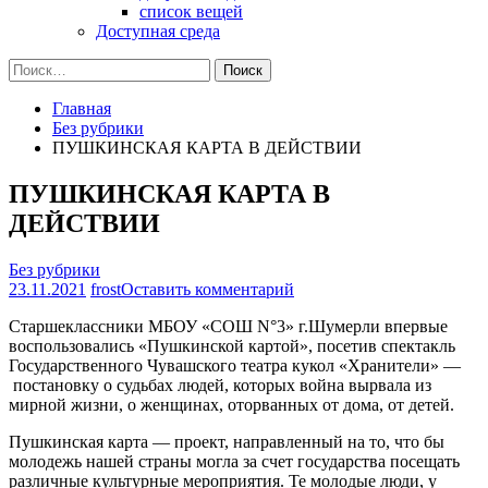
список вещей
Доступная среда
Найти:
Главная
Без рубрики
ПУШКИНСКАЯ КАРТА В ДЕЙСТВИИ
ПУШКИНСКАЯ КАРТА В
ДЕЙСТВИИ
Без рубрики
на
23.11.2021
frost
Оставить комментарий
ПУШКИНСКАЯ
Старшеклассники МБОУ «СОШ N°3» г.Шумерли впервые
КАРТА
воспользовались «Пушкинской картой», посетив спектакль
В
Государственного Чувашского театра кукол «Хранители» —
ДЕЙСТВИИ
постановку о судьбах людей, которых война вырвала из
мирной жизни, о женщинах, оторванных от дома, от детей.
Пушкинская карта — проект, направленный на то, что бы
молодежь нашей страны могла за счет государства посещать
различные культурные мероприятия. Те молодые люди, у