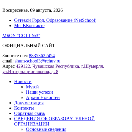
Перейти
к
Воскресенье, 09 августа, 2026
содержимому
Сетевой Город. Образование (NetSchool)
Мы ВКонтакте
МБОУ "СОШ №3"
ОФИЦИАЛЬНЫЙ САЙТ
Звоните нам
88353622454
email:
shum-school3@rchuv.ru
Адрес
429122, Чувашская Республика, г.Шумерля,
ул.Интернациональная, д. 8
Новости
Музей
Наши успехи
Архив Новостей
Документация
Контакты
Обратная связь
СВЕДЕНИЯ ОБ ОБРАЗОВАТЕЛЬНОЙ
ОРГАНИЗАЦИИ
Основные сведения