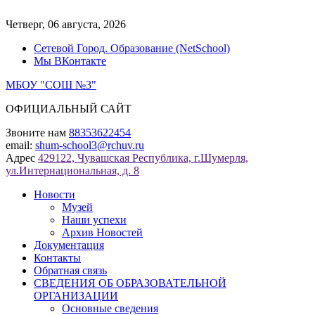
Перейти
к
Четверг, 06 августа, 2026
содержимому
Сетевой Город. Образование (NetSchool)
Мы ВКонтакте
МБОУ "СОШ №3"
ОФИЦИАЛЬНЫЙ САЙТ
Звоните нам
88353622454
email:
shum-school3@rchuv.ru
Адрес
429122, Чувашская Республика, г.Шумерля,
ул.Интернациональная, д. 8
Новости
Музей
Наши успехи
Архив Новостей
Документация
Контакты
Обратная связь
СВЕДЕНИЯ ОБ ОБРАЗОВАТЕЛЬНОЙ
ОРГАНИЗАЦИИ
Основные сведения