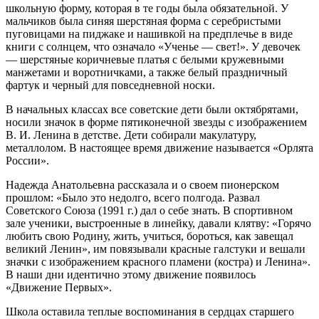
школьную форму, которая в те годы была обязательной. У
мальчиков была синяя шерстяная форма с серебристыми
пуговицами на пиджаке и нашивкой на предплечье в виде
книги с солнцем, что означало «Ученье — свет!». У девочек
— шерстяные коричневые платья с белыми кружевными
манжетами и воротничками, а также белый праздничный
фартук и черный для повседневной носки.
В начальных классах все советские дети были октябрятами,
носили значок в форме пятиконечной звезды с изображением
В. И. Ленина в детстве. Дети собирали макулатуру,
металлолом. В настоящее время движение называется «Орлята
России».
Надежда Анатольевна рассказала и о своем пионерском
прошлом: «Было это недолго, всего полгода. Развал
Советского Союза (1991 г.) дал о себе знать. В спортивном
зале ученики, выстроенные в линейку, давали клятву: «Горячо
любить свою Родину, жить, учиться, бороться, как завещал
великий Ленин», им повязывали красные галстуки и вешали
значки с изображением красного пламени (костра) и Ленина».
В наши дни идентично этому движение появилось
«Движение Первых».
Школа оставила теплые воспоминания в сердцах старшего