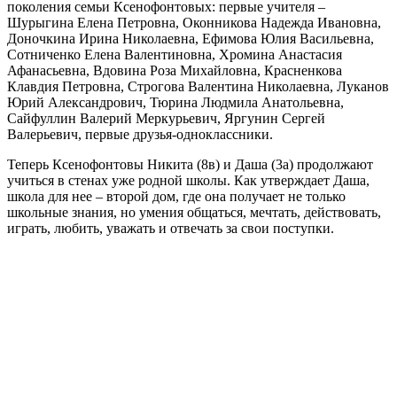
поколения семьи Ксенофонтовых: первые учителя –
Шурыгина Елена Петровна, Оконникова Надежда Ивановна,
Доночкина Ирина Николаевна, Ефимова Юлия Васильевна,
Сотниченко Елена Валентиновна, Хромина Анастасия
Афанасьевна, Вдовина Роза Михайловна, Красненкова
Клавдия Петровна, Строгова Валентина Николаевна, Луканов
Юрий Александрович, Тюрина Людмила Анатольевна,
Сайфуллин Валерий Меркурьевич, Яргунин Сергей
Валерьевич, первые друзья-одноклассники.
Теперь Ксенофонтовы Никита (8в) и Даша (3а) продолжают
учиться в стенах уже родной школы. Как утверждает Даша,
школа для нее – второй дом, где она получает не только
школьные знания, но умения общаться, мечтать, действовать,
играть, любить, уважать и отвечать за свои поступки.