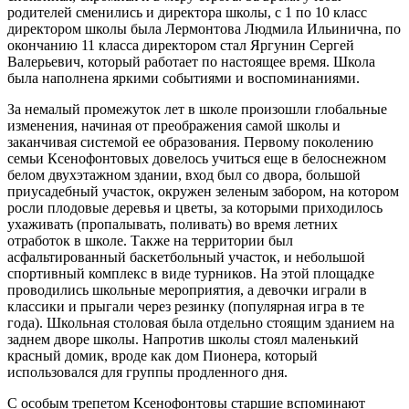
родителей сменились и директора школы, с 1 по 10 класс
директором школы была Лермонтова Людмила Ильинична, по
окончанию 11 класса директором стал Яргунин Сергей
Валерьевич, который работает по настоящее время. Школа
была наполнена яркими событиями и воспоминаниями.
За немалый промежуток лет в школе произошли глобальные
изменения, начиная от преображения самой школы и
заканчивая системой ее образования. Первому поколению
семьи Ксенофонтовых довелось учиться еще в белоснежном
белом двухэтажном здании, вход был со двора, большой
приусадебный участок, окружен зеленым забором, на котором
росли плодовые деревья и цветы, за которыми приходилось
ухаживать (пропалывать, поливать) во время летних
отработок в школе. Также на территории был
асфальтированный баскетбольный участок, и небольшой
спортивный комплекс в виде турников. На этой площадке
проводились школьные мероприятия, а девочки играли в
классики и прыгали через резинку (популярная игра в те
года). Школьная столовая была отдельно стоящим зданием на
заднем дворе школы. Напротив школы стоял маленький
красный домик, вроде как дом Пионера, который
использовался для группы продленного дня.
С особым трепетом Ксенофонтовы старшие вспоминают