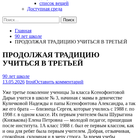
список вещей
Доступная среда
Найти:
Главная
90 лет школе
ПРОДОЛЖАЯ ТРАДИЦИЮ УЧИТЬСЯ В ТРЕТЬЕЙ
ПРОДОЛЖАЯ ТРАДИЦИЮ
УЧИТЬСЯ В ТРЕТЬЕЙ
90 лет школе
на
13.05.2026
frost
Оставить комментарий
ПРОДОЛЖАЯ
Уже третье поколение ученицы 3а класса Ксенофонтовой
ТРАДИЦИЮ
Дарьи учится в школе № 3, начиная с мамы в девичестве
УЧИТЬСЯ
Куличковой Надежды и папы Ксенофонтова Александра, а так
В
же его брата — близнеца Сергея, которые учились с 1988 г. по
ТРЕТЬЕЙ
1998 г. в одном классе. Их первым учителем была Шурыгина
(Князькова) Елена Петровна — молодой педагог, пришедшая
после института. 1А класс 1988 г. был ее первым классом, как
и она для ребят была первым учителем. Добрая, отзывчивая,
спокойная, скромная и в меру строга. За время учебы