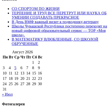
СО СПОРТОМ ПО ЖИЗНИ
ТЕРПЕНИЕ И ТРУД ВСЕ ПЕРЕТРУТ ИЛИ НАУКА ОБ
УМЕНИИ СОЗДАВАТЬ ПРЕКРАСНОЕ
В День ВМФ важный визит к подводнику-ветерану
Школы Чувашской Республики постепенно переходят на
новый цифровой образовательный сервис — ТОР «Моя
школа».
В МАТЕМАТИКУ ВЛЮБЛЕННЫЕ, СО ШКОЛОЙ
ОБРУЧЕННЫЕ
Август 2026
Пн
Вт
Ср
Чт
Пт
Сб
Вс
1
2
3
4
5
6
7
8
9
10
11
12
13
14
15
16
17
18
19
20
21
22
23
24
25
26
27
28
29
30
31
« Июл
Фотогалерея