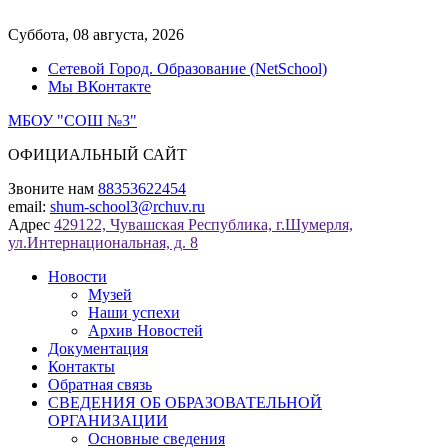
Перейти
к
Суббота, 08 августа, 2026
содержимому
Сетевой Город. Образование (NetSchool)
Мы ВКонтакте
МБОУ "СОШ №3"
ОФИЦИАЛЬНЫЙ САЙТ
Звоните нам
88353622454
email:
shum-school3@rchuv.ru
Адрес
429122, Чувашская Республика, г.Шумерля,
ул.Интернациональная, д. 8
Новости
Музей
Наши успехи
Архив Новостей
Документация
Контакты
Обратная связь
СВЕДЕНИЯ ОБ ОБРАЗОВАТЕЛЬНОЙ
ОРГАНИЗАЦИИ
Основные сведения