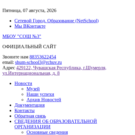
Перейти
к
Пятница, 07 августа, 2026
содержимому
Сетевой Город. Образование (NetSchool)
Мы ВКонтакте
МБОУ "СОШ №3"
ОФИЦИАЛЬНЫЙ САЙТ
Звоните нам
88353622454
email:
shum-school3@rchuv.ru
Адрес
429122, Чувашская Республика, г.Шумерля,
ул.Интернациональная, д. 8
Новости
Музей
Наши успехи
Архив Новостей
Документация
Контакты
Обратная связь
СВЕДЕНИЯ ОБ ОБРАЗОВАТЕЛЬНОЙ
ОРГАНИЗАЦИИ
Основные сведения