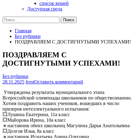
список вещей
Доступная среда
Найти:
Главная
Без рубрики
ПОЗДРАВЛЯЕМ С ДОСТИГНУТЫМИ УСПЕХАМИ!
ПОЗДРАВЛЯЕМ С
ДОСТИГНУТЫМИ УСПЕХАМИ!
Без рубрики
на
28.11.2025
frost
Оставить комментарий
ПОЗДРАВЛЯЕМ
Утверждены результаты муниципального этапа
С
Всероссийской олимпиады школьников по обществознанию.
ДОСТИГНУТЫМИ
Хотим поздравить наших учеников, вошедших в число
УСПЕХАМИ!
призеров интеллектуального испытания:
💥Лушина Екатерина, 11а класс
💥Майорова Ирина, 10а класс
🔹наставник обеих школьниц Магулина Дарья Анатольевна
💥Долгов Илья, 8а класс
🔹наставник Игнатьева Арина Олеговна