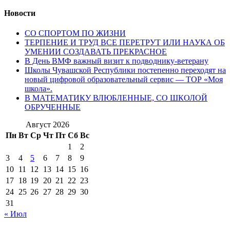
Новости
СО СПОРТОМ ПО ЖИЗНИ
ТЕРПЕНИЕ И ТРУД ВСЕ ПЕРЕТРУТ ИЛИ НАУКА ОБ
УМЕНИИ СОЗДАВАТЬ ПРЕКРАСНОЕ
В День ВМФ важный визит к подводнику-ветерану
Школы Чувашской Республики постепенно переходят на
новый цифровой образовательный сервис — ТОР «Моя
школа».
В МАТЕМАТИКУ ВЛЮБЛЕННЫЕ, СО ШКОЛОЙ
ОБРУЧЕННЫЕ
Август 2026
Пн
Вт
Ср
Чт
Пт
Сб
Вс
1
2
3
4
5
6
7
8
9
10
11
12
13
14
15
16
17
18
19
20
21
22
23
24
25
26
27
28
29
30
31
« Июл