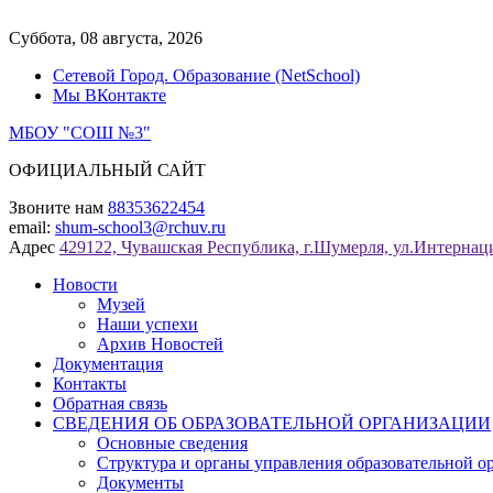
Перейти
к
Суббота, 08 августа, 2026
содержимому
Сетевой Город. Образование (NetSchool)
Мы ВКонтакте
МБОУ "СОШ №3"
ОФИЦИАЛЬНЫЙ САЙТ
Звоните нам
88353622454
email:
shum-school3@rchuv.ru
Адрес
429122, Чувашская Республика, г.Шумерля, ул.Интернаци
Новости
Музей
Наши успехи
Архив Новостей
Документация
Контакты
Обратная связь
СВЕДЕНИЯ ОБ ОБРАЗОВАТЕЛЬНОЙ ОРГАНИЗАЦИИ
Основные сведения
Структура и органы управления образовательной о
Документы