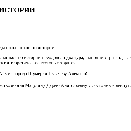
 ИСТОРИИ
М
ды школьников по истории.
ьников по истории преодолели два тура, выполнив три вида за
кт и теоретические тестовые задания.
 N°3 из города Шумерли Пугачеву Алексею❗
бществознания Магулину Дарью Анатольевну, с достойным высту