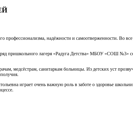
ЕЙ
ЕМ
го профессионализма, надёжности и самоотверженности. Во все 
Х
отряд пришкольного лагеря «Радуга Детства» МБОУ «СОШ №3» с
рачам, медсёстрам, санитаркам больницы. Из детских уст прозв
ополучия.
льевна играет очень важную роль в заботе о здоровье школьни
оцессе.