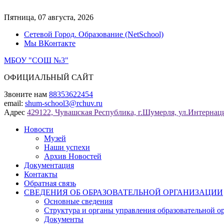
Перейти
к
Пятница, 07 августа, 2026
содержимому
Сетевой Город. Образование (NetSchool)
Мы ВКонтакте
МБОУ "СОШ №3"
ОФИЦИАЛЬНЫЙ САЙТ
Звоните нам
88353622454
email:
shum-school3@rchuv.ru
Адрес
429122, Чувашская Республика, г.Шумерля, ул.Интернаци
Новости
Музей
Наши успехи
Архив Новостей
Документация
Контакты
Обратная связь
СВЕДЕНИЯ ОБ ОБРАЗОВАТЕЛЬНОЙ ОРГАНИЗАЦИИ
Основные сведения
Структура и органы управления образовательной о
Документы