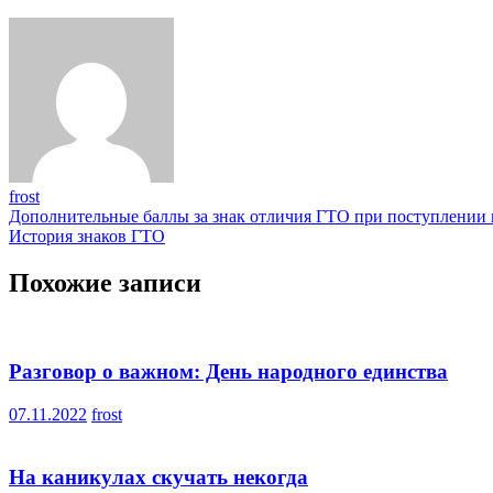
frost
Навигация
Дополнительные баллы за знак отличия ГТО при поступлении
История знаков ГТО
по
записям
Похожие записи
Разговор о важном: День народного единства
07.11.2022
frost
На каникулах скучать некогда