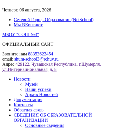
Перейти
к
Четверг, 06 августа, 2026
содержимому
Сетевой Город. Образование (NetSchool)
Мы ВКонтакте
МБОУ "СОШ №3"
ОФИЦИАЛЬНЫЙ САЙТ
Звоните нам
88353622454
email:
shum-school3@rchuv.ru
Адрес
429122, Чувашская Республика, г.Шумерля,
ул.Интернациональная, д. 8
Новости
Музей
Наши успехи
Архив Новостей
Документация
Контакты
Обратная связь
СВЕДЕНИЯ ОБ ОБРАЗОВАТЕЛЬНОЙ
ОРГАНИЗАЦИИ
Основные сведения