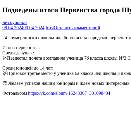
Подведены итоги Первенства города Ш
Без рубрики
на
08.04.2024
09.04.2024
frost
Оставить комментарий
Подведены
24 шумерлинских школьника боролись за городское первенство 
итоги
Первенства
Итоги первенства:
города
Среди девушек:
Шумерля
🥇Пьедестал почета возглавила ученица 7б класса школы N°3 
по
быстрым
Среди юношей до 14 лет:
шахматам
🥉Призовое третье место у ученика 6а класса 3ей школы Никол
среди
школьников
👏 Желаем успехов нашим юниорам и ждём новых интересных 
2024
года
Фотоальбом
https://vk.com/album-16248367_301098404