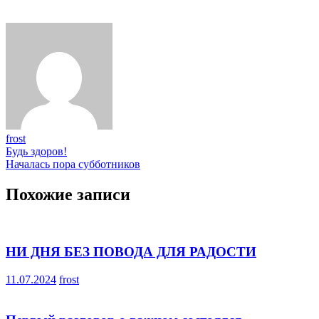
frost
Навигация
Будь здоров!
Началась пора субботников
по
записям
Похожие записи
НИ ДНЯ БЕЗ ПОВОДА ДЛЯ РАДОСТИ
11.07.2024
frost