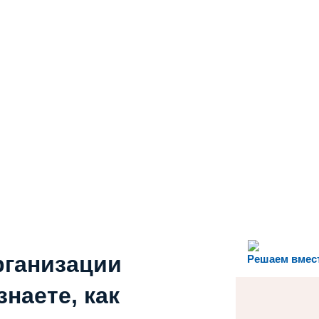
рганизации
Решаем вмес
наете, как