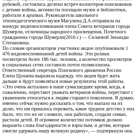
рубежей, состоялись десятки встреч волонтеров-поисковиков
с детьми войны, активисты посещали музеи и библиотеки,
работали в архивах. Руководитель школьного
этнопедагогического музея Магулина Д.А.отправила на
конкурс видеовоспоминания члена Совета ветеранов города
Шумерли, отличницы народного просвещения, Почетного
гражданина города Шумерли(2016 г.) — Силаевой Зинаиды
Степановны.
По словам организаторов участники акции опубликовали 1
476 видеовоспоминаний детей войны. Эти ролики
посмотрели более 186 тыс. человек, а количество просмотров
в социальных сетях составило почти полмиллиона.
Ответственный секретарь Поискового движения России
Елена Цунаева выразила надежду, что акция будет жить
дальше и будут появляться новые результаты этой работы.
«Это очень актуально в наше сумасшедшее время, когда, к
сожалению, перестают уважать ветеранов войны, перестают с
уважением относиться к людям старшего поколения. Я думаю,
именно сейчас нужно рассказать о том, что выпало на их
долю, что им пришлось пережить, какое трудное детство у них
было, что это их не сломило, они работали, создали семью,
растили детей. И огромное количество потомков должно
выразить слова благодарности и взрослым, и детям, которые
смогли удержать нашу великую родину», — подчеркнула она.