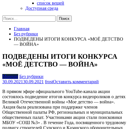
список вещей
Доступная среда
Найти:
Главная
Без рубрики
ПОДВЕДЕНЫ ИТОГИ КОНКУРСА «МОЁ ДЕТСТВО
— ВОЙНА»
ПОДВЕДЕНЫ ИТОГИ КОНКУРСА
«МОЁ ДЕТСТВО — ВОЙНА»
Museum
Без рубрики
на
30.09.2021
30.09.2021
frost
Оставить комментарий
ПОДВЕДЕНЫ
В прямом эфире официального YouTube-канала акции
ИТОГИ
состоялось подведение итогов конкурса видеороликов о детях
КОНКУРСА
Великой Отечественной войны «Мое детство — война».
«МОЁ
Акция была реализована при поддержке членов
ДЕТСТВО
Общественной палаты РФ, региональных и муниципальных
—
общественных палат. Участниками акции стали поисковики
ВОЙНА»
МБОУ «СОШ №3» . В течение Года, посвященного трудовому
подвигу строителей Сурского и Казанского оборонительных