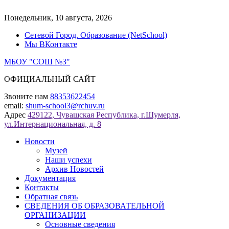
Перейти
к
Понедельник, 10 августа, 2026
содержимому
Сетевой Город. Образование (NetSchool)
Мы ВКонтакте
МБОУ "СОШ №3"
ОФИЦИАЛЬНЫЙ САЙТ
Звоните нам
88353622454
email:
shum-school3@rchuv.ru
Адрес
429122, Чувашская Республика, г.Шумерля,
ул.Интернациональная, д. 8
Новости
Музей
Наши успехи
Архив Новостей
Документация
Контакты
Обратная связь
СВЕДЕНИЯ ОБ ОБРАЗОВАТЕЛЬНОЙ
ОРГАНИЗАЦИИ
Основные сведения