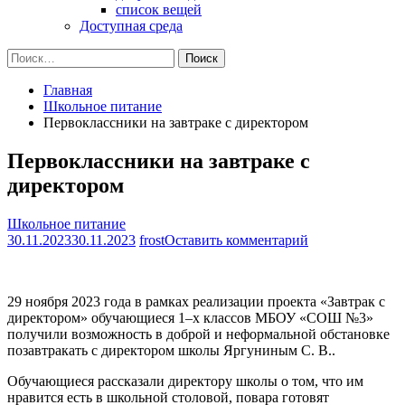
список вещей
Доступная среда
Найти:
Главная
Школьное питание
Первоклассники на завтраке с директором
Первоклассники на завтраке с
директором
Школьное питание
на
30.11.2023
30.11.2023
frost
Оставить комментарий
Первоклассник
на
завтраке
29 ноября 2023 года в рамках реализации проекта «Завтрак с
с
директором» обучающиеся 1–х классов МБОУ «СОШ №3»
директором
получили возможность в доброй и неформальной обстановке
позавтракать с директором школы Яргуниным С. В..
Обучающиеся рассказали директору школы о том, что им
нравится есть в школьной столовой, повара готовят