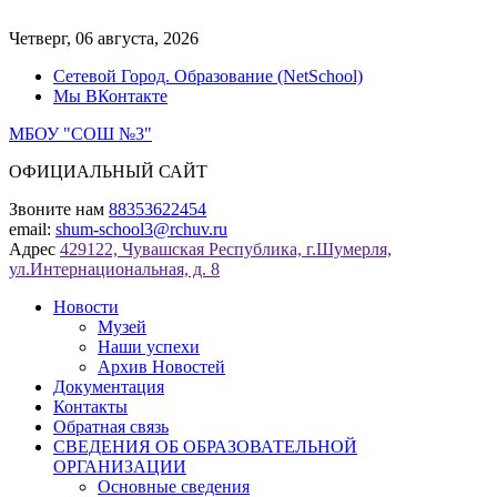
Перейти
к
Четверг, 06 августа, 2026
содержимому
Сетевой Город. Образование (NetSchool)
Мы ВКонтакте
МБОУ "СОШ №3"
ОФИЦИАЛЬНЫЙ САЙТ
Звоните нам
88353622454
email:
shum-school3@rchuv.ru
Адрес
429122, Чувашская Республика, г.Шумерля,
ул.Интернациональная, д. 8
Новости
Музей
Наши успехи
Архив Новостей
Документация
Контакты
Обратная связь
СВЕДЕНИЯ ОБ ОБРАЗОВАТЕЛЬНОЙ
ОРГАНИЗАЦИИ
Основные сведения