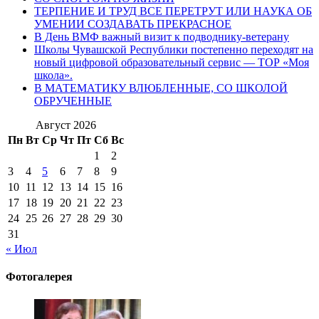
ТЕРПЕНИЕ И ТРУД ВСЕ ПЕРЕТРУТ ИЛИ НАУКА ОБ
УМЕНИИ СОЗДАВАТЬ ПРЕКРАСНОЕ
В День ВМФ важный визит к подводнику-ветерану
Школы Чувашской Республики постепенно переходят на
новый цифровой образовательный сервис — ТОР «Моя
школа».
В МАТЕМАТИКУ ВЛЮБЛЕННЫЕ, СО ШКОЛОЙ
ОБРУЧЕННЫЕ
Август 2026
Пн
Вт
Ср
Чт
Пт
Сб
Вс
1
2
3
4
5
6
7
8
9
10
11
12
13
14
15
16
17
18
19
20
21
22
23
24
25
26
27
28
29
30
31
« Июл
Фотогалерея