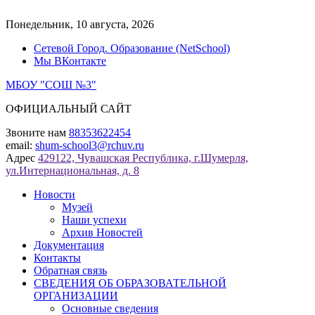
Перейти
к
Понедельник, 10 августа, 2026
содержимому
Сетевой Город. Образование (NetSchool)
Мы ВКонтакте
МБОУ "СОШ №3"
ОФИЦИАЛЬНЫЙ САЙТ
Звоните нам
88353622454
email:
shum-school3@rchuv.ru
Адрес
429122, Чувашская Республика, г.Шумерля,
ул.Интернациональная, д. 8
Новости
Музей
Наши успехи
Архив Новостей
Документация
Контакты
Обратная связь
СВЕДЕНИЯ ОБ ОБРАЗОВАТЕЛЬНОЙ
ОРГАНИЗАЦИИ
Основные сведения