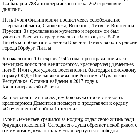
1-й батареи 788 артиллерийского полка 262 стрелковой
дивизии.
Путь Гурия Филипповича прошел через освобождение
Тверской области, Смоленска, Витебска, Литвы и Восточной
Пруссии. За проявленные мужество и героизм он был
удостоен боевых наград: медалью «За отвагу» за бой в
Витебской области и орденом Красной Звезды за бой в районе
города Юрбург, Литвы.
К сожалению, 19 февраля 1945 года, при отражении атаки
немецких войск под Кенигсбергом, красноармеец Дементьев
погиб. Имя героя удалось восстановить благодаря поисковому
отряду ООД «Поисковое движение России» в Чувашской
Республике. Останки найдены в 2017 году в
Калининградской области.
За проявленные в последнем бою мужество и стойкость
красноармеец Дементьев посмертно представлен к ордену
«Отечественной войны 1 степени».
Гурий Дементьев сражался за Родину, отдал свою жизнь ради
будущих поколений. Сегодня его душа обретает покой рядом с
отчим домом, куда он так мечтал вернуться с победой.