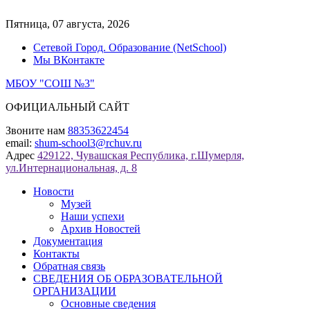
Перейти
к
Пятница, 07 августа, 2026
содержимому
Сетевой Город. Образование (NetSchool)
Мы ВКонтакте
МБОУ "СОШ №3"
ОФИЦИАЛЬНЫЙ САЙТ
Звоните нам
88353622454
email:
shum-school3@rchuv.ru
Адрес
429122, Чувашская Республика, г.Шумерля,
ул.Интернациональная, д. 8
Новости
Музей
Наши успехи
Архив Новостей
Документация
Контакты
Обратная связь
СВЕДЕНИЯ ОБ ОБРАЗОВАТЕЛЬНОЙ
ОРГАНИЗАЦИИ
Основные сведения