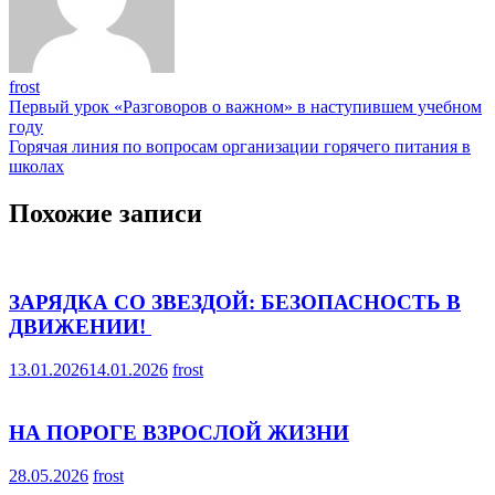
frost
Навигация
Первый урок «Разговоров о важном» в наступившем учебном
году
по
Горячая линия по вопросам организации горячего питания в
записям
школах
Похожие записи
ЗАРЯДКА СО ЗВЕЗДОЙ: БЕЗОПАСНОСТЬ В
ДВИЖЕНИИ! ‍
13.01.2026
14.01.2026
frost
НА ПОРОГЕ ВЗРОСЛОЙ ЖИЗНИ
28.05.2026
frost