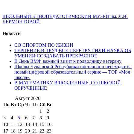
ШКОЛЬНЫЙ ЭТНОПЕДАГОГИЧЕСКИЙ МУЗЕЙ им. Л.И.
ЛЕРМОНТОВОЙ
Новости
СО СПОРТОМ ПО ЖИЗНИ
ТЕРПЕНИЕ И ТРУД ВСЕ ПЕРЕТРУТ ИЛИ НАУКА ОБ
УМЕНИИ СОЗДАВАТЬ ПРЕКРАСНОЕ
В День ВМФ важный визит к подводнику-ветерану
Школы Чувашской Республики постепенно переходят на
новый цифровой образовательный сервис — ТОР «Моя
школа».
В МАТЕМАТИКУ ВЛЮБЛЕННЫЕ, СО ШКОЛОЙ
ОБРУЧЕННЫЕ
Август 2026
Пн
Вт
Ср
Чт
Пт
Сб
Вс
1
2
3
4
5
6
7
8
9
10
11
12
13
14
15
16
17
18
19
20
21
22
23