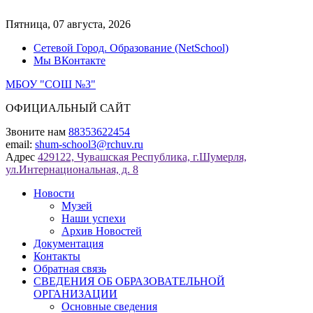
Перейти
к
Пятница, 07 августа, 2026
содержимому
Сетевой Город. Образование (NetSchool)
Мы ВКонтакте
МБОУ "СОШ №3"
ОФИЦИАЛЬНЫЙ САЙТ
Звоните нам
88353622454
email:
shum-school3@rchuv.ru
Адрес
429122, Чувашская Республика, г.Шумерля,
ул.Интернациональная, д. 8
Новости
Музей
Наши успехи
Архив Новостей
Документация
Контакты
Обратная связь
СВЕДЕНИЯ ОБ ОБРАЗОВАТЕЛЬНОЙ
ОРГАНИЗАЦИИ
Основные сведения