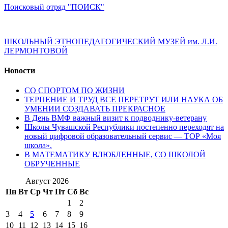
Поисковый отряд "ПОИСК"
ШКОЛЬНЫЙ ЭТНОПЕДАГОГИЧЕСКИЙ МУЗЕЙ им. Л.И.
ЛЕРМОНТОВОЙ
Новости
СО СПОРТОМ ПО ЖИЗНИ
ТЕРПЕНИЕ И ТРУД ВСЕ ПЕРЕТРУТ ИЛИ НАУКА ОБ
УМЕНИИ СОЗДАВАТЬ ПРЕКРАСНОЕ
В День ВМФ важный визит к подводнику-ветерану
Школы Чувашской Республики постепенно переходят на
новый цифровой образовательный сервис — ТОР «Моя
школа».
В МАТЕМАТИКУ ВЛЮБЛЕННЫЕ, СО ШКОЛОЙ
ОБРУЧЕННЫЕ
Август 2026
Пн
Вт
Ср
Чт
Пт
Сб
Вс
1
2
3
4
5
6
7
8
9
10
11
12
13
14
15
16