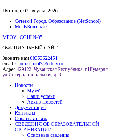
Перейти
к
Пятница, 07 августа, 2026
содержимому
Сетевой Город. Образование (NetSchool)
Мы ВКонтакте
МБОУ "СОШ №3"
ОФИЦИАЛЬНЫЙ САЙТ
Звоните нам
88353622454
email:
shum-school3@rchuv.ru
Адрес
429122, Чувашская Республика, г.Шумерля,
ул.Интернациональная, д. 8
Новости
Музей
Наши успехи
Архив Новостей
Документация
Контакты
Обратная связь
СВЕДЕНИЯ ОБ ОБРАЗОВАТЕЛЬНОЙ
ОРГАНИЗАЦИИ
Основные сведения