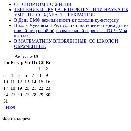
СО СПОРТОМ ПО ЖИЗНИ
ТЕРПЕНИЕ И ТРУД ВСЕ ПЕРЕТРУТ ИЛИ НАУКА ОБ
УМЕНИИ СОЗДАВАТЬ ПРЕКРАСНОЕ
В День ВМФ важный визит к подводнику-ветерану
Школы Чувашской Республики постепенно переходят на
новый цифровой образовательный сервис — ТОР «Моя
школа».
В МАТЕМАТИКУ ВЛЮБЛЕННЫЕ, СО ШКОЛОЙ
ОБРУЧЕННЫЕ
Август 2026
Пн
Вт
Ср
Чт
Пт
Сб
Вс
1
2
3
4
5
6
7
8
9
10
11
12
13
14
15
16
17
18
19
20
21
22
23
24
25
26
27
28
29
30
31
« Июл
Фотогалерея