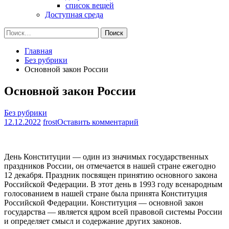
список вещей
Доступная среда
Найти:
Главная
Без рубрики
Основной закон России
Основной закон России
Без рубрики
на
12.12.2022
frost
Оставить комментарий
Основной
закон
России
День Конституции — один из значимых государственных
праздников России, он отмечается в нашей стране ежегодно
12 декабря. Праздник посвящен принятию основного закона
Российской Федерации. В этот день в 1993 году всенародным
голосованием в нашей стране была принята Конституция
Российской Федерации. Конституция — основной закон
государства — является ядром всей правовой системы России
и определяет смысл и содержание других законов.