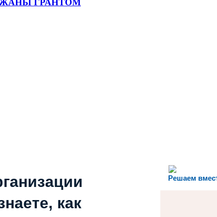
РЖАНЫ ГРАНТОМ
рганизации
Решаем вмес
наете, как