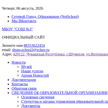
Перейти
к
Четверг, 06 августа, 2026
содержимому
Сетевой Город. Образование (NetSchool)
Мы ВКонтакте
МБОУ "СОШ №3"
ОФИЦИАЛЬНЫЙ САЙТ
Звоните нам
88353622454
email:
shum-school3@rchuv.ru
Адрес
429122, Чувашская Республика, г.Шумерля, ул.Интернаци
Новости
Музей
Наши успехи
Архив Новостей
Документация
Контакты
Обратная связь
СВЕДЕНИЯ ОБ ОБРАЗОВАТЕЛЬНОЙ ОРГАНИЗАЦИИ
Основные сведения
Структура и органы управления образовательной о
Документы