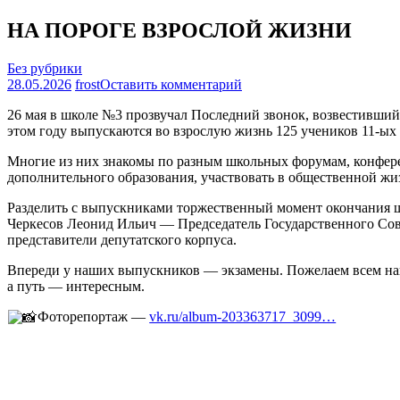
НА ПОРОГЕ ВЗРОСЛОЙ ЖИЗНИ
Без рубрики
на
28.05.2026
frost
Оставить комментарий
НА
26 мая в школе №3 прозвучал Последний звонок, возвестивший
ПОРОГЕ
этом году выпускаются во взрослую жизнь 125 учеников 11-ых и
ВЗРОСЛОЙ
ЖИЗНИ
Многие из них знакомы по разным школьных форумам, конферен
дополнительного образования, участвовать в общественной жи
Разделить с выпускниками торжественный момент окончания шк
Черкесов Леонид Ильич — Председатель Государственного Со
представители депутатского корпуса.
Впереди у наших выпускников — экзамены. Пожелаем всем наш
а путь — интересным.
Фоторепортаж —
vk.ru/album-203363717_3099…