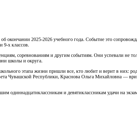
 об окончании 2025-2026 учебного года. Событие это сопровож
 9-х классов.
циям, соревнованиям и другим событиям. Они успевали не толь
зни школы и округа.
ольного этапа жизни пришли все, кто любит и верит в них: род
вета Чувашской Республики, Краснова Ольга Михайловна — вр
им одиннадцатиклассникам и девятиклассникам удачи на экзаме