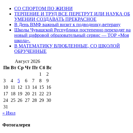
СО СПОРТОМ ПО ЖИЗНИ
ТЕРПЕНИЕ И ТРУД ВСЕ ПЕРЕТРУТ ИЛИ НАУКА ОБ
УМЕНИИ СОЗДАВАТЬ ПРЕКРАСНОЕ
В День ВМФ важный визит к подводнику-ветерану
Школы Чувашской Республики постепенно переходят на
новый цифровой образовательный сервис — ТОР «Моя
школа».
В МАТЕМАТИКУ ВЛЮБЛЕННЫЕ, СО ШКОЛОЙ
ОБРУЧЕННЫЕ
Август 2026
Пн
Вт
Ср
Чт
Пт
Сб
Вс
1
2
3
4
5
6
7
8
9
10
11
12
13
14
15
16
17
18
19
20
21
22
23
24
25
26
27
28
29
30
31
« Июл
Фотогалерея