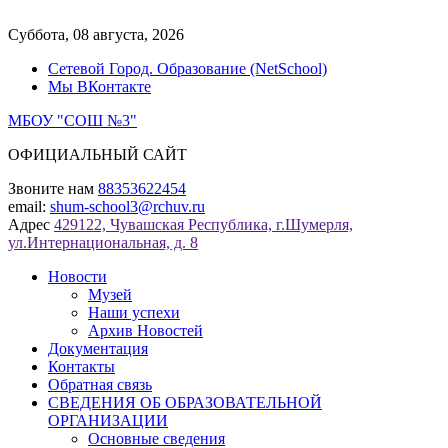
Перейти
к
Суббота, 08 августа, 2026
содержимому
Сетевой Город. Образование (NetSchool)
Мы ВКонтакте
МБОУ "СОШ №3"
ОФИЦИАЛЬНЫЙ САЙТ
Звоните нам
88353622454
email:
shum-school3@rchuv.ru
Адрес
429122, Чувашская Республика, г.Шумерля,
ул.Интернациональная, д. 8
Новости
Музей
Наши успехи
Архив Новостей
Документация
Контакты
Обратная связь
СВЕДЕНИЯ ОБ ОБРАЗОВАТЕЛЬНОЙ
ОРГАНИЗАЦИИ
Основные сведения