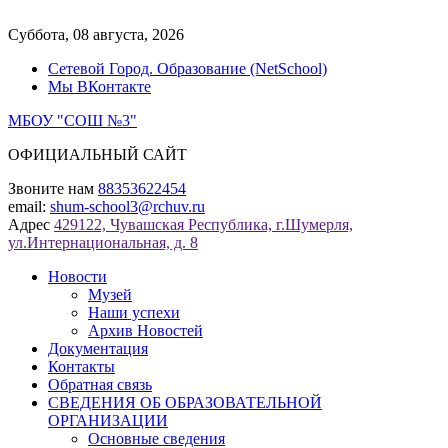
Перейти
к
Суббота, 08 августа, 2026
содержимому
Сетевой Город. Образование (NetSchool)
Мы ВКонтакте
МБОУ "СОШ №3"
ОФИЦИАЛЬНЫЙ САЙТ
Звоните нам
88353622454
email:
shum-school3@rchuv.ru
Адрес
429122, Чувашская Республика, г.Шумерля,
ул.Интернациональная, д. 8
Новости
Музей
Наши успехи
Архив Новостей
Документация
Контакты
Обратная связь
СВЕДЕНИЯ ОБ ОБРАЗОВАТЕЛЬНОЙ
ОРГАНИЗАЦИИ
Основные сведения