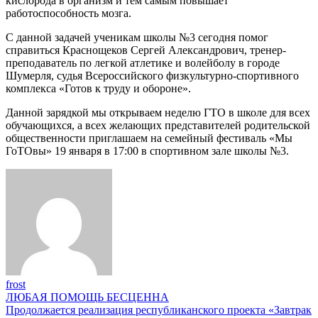
кислорода в организм и тем самым повышает
работоспособность мозга.
С данной задачей ученикам школы №3 сегодня помог
справиться Краснощеков Сергей Александрович, тренер-
преподаватель по легкой атлетике и волейболу в городе
Шумерля, судья Всероссийского физкультурно-спортивного
комплекса «Готов к труду и обороне».
Данной зарядкой мы открываем неделю ГТО в школе для всех
обучающихся, а всех желающих представителей родительской
общественности приглашаем на семейный фестиваль «Мы
ГоТОвы» 19 января в 17:00 в спортивном зале школы №3.
frost
Навигация
ЛЮБАЯ ПОМОЩЬ БЕСЦЕННА
Продолжается реализация республиканского проекта «Завтрак