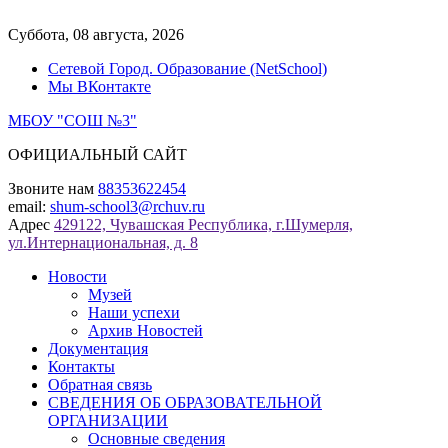
Перейти
к
Суббота, 08 августа, 2026
содержимому
Сетевой Город. Образование (NetSchool)
Мы ВКонтакте
МБОУ "СОШ №3"
ОФИЦИАЛЬНЫЙ САЙТ
Звоните нам
88353622454
email:
shum-school3@rchuv.ru
Адрес
429122, Чувашская Республика, г.Шумерля,
ул.Интернациональная, д. 8
Новости
Музей
Наши успехи
Архив Новостей
Документация
Контакты
Обратная связь
СВЕДЕНИЯ ОБ ОБРАЗОВАТЕЛЬНОЙ
ОРГАНИЗАЦИИ
Основные сведения