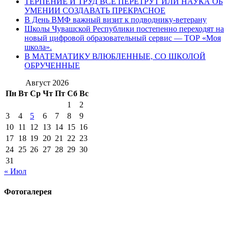
ТЕРПЕНИЕ И ТРУД ВСЕ ПЕРЕТРУТ ИЛИ НАУКА ОБ
УМЕНИИ СОЗДАВАТЬ ПРЕКРАСНОЕ
В День ВМФ важный визит к подводнику-ветерану
Школы Чувашской Республики постепенно переходят на
новый цифровой образовательный сервис — ТОР «Моя
школа».
В МАТЕМАТИКУ ВЛЮБЛЕННЫЕ, СО ШКОЛОЙ
ОБРУЧЕННЫЕ
Август 2026
Пн
Вт
Ср
Чт
Пт
Сб
Вс
1
2
3
4
5
6
7
8
9
10
11
12
13
14
15
16
17
18
19
20
21
22
23
24
25
26
27
28
29
30
31
« Июл
Фотогалерея