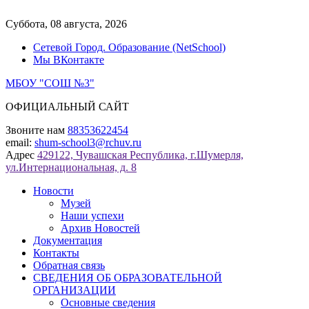
Перейти
к
Суббота, 08 августа, 2026
содержимому
Сетевой Город. Образование (NetSchool)
Мы ВКонтакте
МБОУ "СОШ №3"
ОФИЦИАЛЬНЫЙ САЙТ
Звоните нам
88353622454
email:
shum-school3@rchuv.ru
Адрес
429122, Чувашская Республика, г.Шумерля,
ул.Интернациональная, д. 8
Новости
Музей
Наши успехи
Архив Новостей
Документация
Контакты
Обратная связь
СВЕДЕНИЯ ОБ ОБРАЗОВАТЕЛЬНОЙ
ОРГАНИЗАЦИИ
Основные сведения