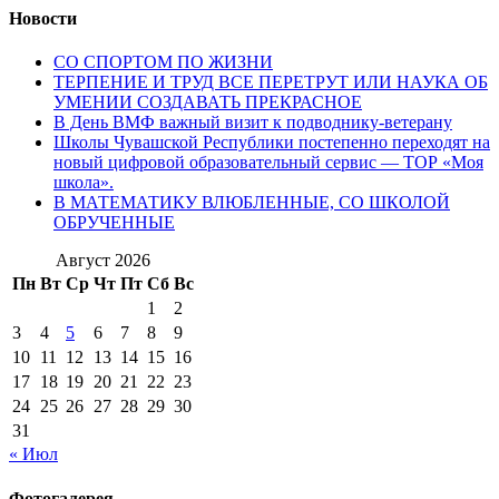
Новости
СО СПОРТОМ ПО ЖИЗНИ
ТЕРПЕНИЕ И ТРУД ВСЕ ПЕРЕТРУТ ИЛИ НАУКА ОБ
УМЕНИИ СОЗДАВАТЬ ПРЕКРАСНОЕ
В День ВМФ важный визит к подводнику-ветерану
Школы Чувашской Республики постепенно переходят на
новый цифровой образовательный сервис — ТОР «Моя
школа».
В МАТЕМАТИКУ ВЛЮБЛЕННЫЕ, СО ШКОЛОЙ
ОБРУЧЕННЫЕ
Август 2026
Пн
Вт
Ср
Чт
Пт
Сб
Вс
1
2
3
4
5
6
7
8
9
10
11
12
13
14
15
16
17
18
19
20
21
22
23
24
25
26
27
28
29
30
31
« Июл
Фотогалерея