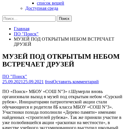
список вещей
Доступная среда
Найти:
Главная
ПО "Поиск"
МУЗЕЙ ПОД ОТКРЫТЫМ НЕБОМ ВСТРЕЧАЕТ
ДРУЗЕЙ
МУЗЕЙ ПОД ОТКРЫТЫМ НЕБОМ
ВСТРЕЧАЕТ ДРУЗЕЙ
ПО "Поиск"
на
25.09.2021
25.09.2021
frost
Оставить комментарий
МУЗЕЙ
ПО «Поиск» МБОУ «СОШ N°3» г.Шумерли вновь
ПОД
организовали выход в музей под открытым небом «Сурский
ОТКРЫТЫМ
рубеж». Инициаторами патриотической акции стали
НЕБОМ
обучающиеся и родители 8Б класса МБОУ «СОШ N°3».
ВСТРЕЧАЕТ
Участники похода пополнили «Дерево памяти» именами
ДРУЗЕЙ
найденных «строителей рубежа». Так же приняли участие в
уже полюбившейся акции «раскопки на местности», в
качестве учебного эксгумированного выступил школьный