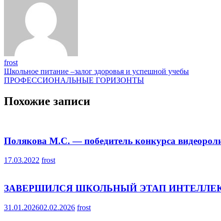
frost
Навигация
Школьное питание –залог здоровья и успешной учебы
ПРОФЕССИОНАЛЬНЫЕ ГОРИЗОНТЫ
по
записям
Похожие записи
Полякова М.С. — победитель конкурса видеорол
17.03.2022
frost
ЗАВЕРШИЛСЯ ШКОЛЬНЫЙ ЭТАП ИНТЕЛЛЕ
31.01.2026
02.02.2026
frost