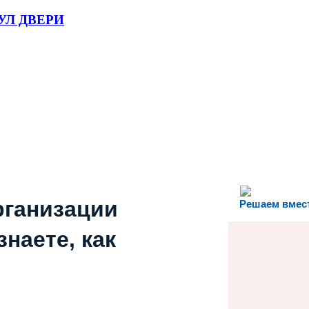
Л ДВЕРИ
рганизации
Решаем вмес
наете, как