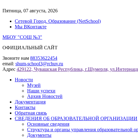
Перейти
к
Пятница, 07 августа, 2026
содержимому
Сетевой Город. Образование (NetSchool)
Мы ВКонтакте
МБОУ "СОШ №3"
ОФИЦИАЛЬНЫЙ САЙТ
Звоните нам
88353622454
email:
shum-school3@rchuv.ru
Адрес
429122, Чувашская Республика, г.Шумерля, ул.Интернаци
Новости
Музей
Наши успехи
Архив Новостей
Документация
Контакты
Обратная связь
СВЕДЕНИЯ ОБ ОБРАЗОВАТЕЛЬНОЙ ОРГАНИЗАЦИИ
Основные сведения
Структура и органы управления образовательной о
Документы