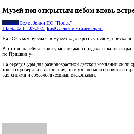
Музей под открытым небом вновь встре
Museum
Без рубрики
ПО "Поиск"
на
14.09.2023
14.09.2023
frost
Оставить комментарий
Музей
На «Сурском рубеже», в музее под открытым небом, поисковик
под
открытым
В этот день ребята стали участниками городского эколого-кр
небом
по Пришвину».
вновь
встречает
На берегу Суры для разновозрастной детской компании были 
гостей
только проверили свои знания, но и узнали много нового о с
растениями и археологическими раскопками.