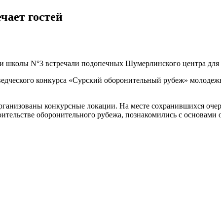
чает гостей
и школы N°3 встречали подопечных Шумерлинского центра для де
аеведческого конкурса «Сурский оборонительный рубеж» молоде
организованы конкурсные локации. На месте сохранившихся оч
троительстве оборонительного рубежа, познакомились с основа