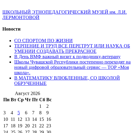
ШКОЛЬНЫЙ ЭТНОПЕДАГОГИЧЕСКИЙ МУЗЕЙ им. Л.И.
ЛЕРМОНТОВОЙ
Новости
СО СПОРТОМ ПО ЖИЗНИ
ТЕРПЕНИЕ И ТРУД ВСЕ ПЕРЕТРУТ ИЛИ НАУКА ОБ
УМЕНИИ СОЗДАВАТЬ ПРЕКРАСНОЕ
В День ВМФ важный визит к подводнику-ветерану
Школы Чувашской Республики постепенно переходят на
новый цифровой образовательный сервис — ТОР «Моя
школа».
В МАТЕМАТИКУ ВЛЮБЛЕННЫЕ, СО ШКОЛОЙ
ОБРУЧЕННЫЕ
Август 2026
Пн
Вт
Ср
Чт
Пт
Сб
Вс
1
2
3
4
5
6
7
8
9
10
11
12
13
14
15
16
17
18
19
20
21
22
23
24
25
26
27
28
29
30