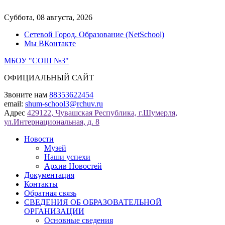
Перейти
к
Суббота, 08 августа, 2026
содержимому
Сетевой Город. Образование (NetSchool)
Мы ВКонтакте
МБОУ "СОШ №3"
ОФИЦИАЛЬНЫЙ САЙТ
Звоните нам
88353622454
email:
shum-school3@rchuv.ru
Адрес
429122, Чувашская Республика, г.Шумерля,
ул.Интернациональная, д. 8
Новости
Музей
Наши успехи
Архив Новостей
Документация
Контакты
Обратная связь
СВЕДЕНИЯ ОБ ОБРАЗОВАТЕЛЬНОЙ
ОРГАНИЗАЦИИ
Основные сведения