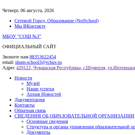
Перейти
к
Четверг, 06 августа, 2026
содержимому
Сетевой Город. Образование (NetSchool)
Мы ВКонтакте
МБОУ "СОШ №3"
ОФИЦИАЛЬНЫЙ САЙТ
Звоните нам
88353622454
email:
shum-school3@rchuv.ru
Адрес
429122, Чувашская Республика, г.Шумерля, ул.Интернаци
Новости
Музей
Наши успехи
Архив Новостей
Документация
Контакты
Обратная связь
СВЕДЕНИЯ ОБ ОБРАЗОВАТЕЛЬНОЙ ОРГАНИЗАЦИИ
Основные сведения
Структура и органы управления образовательной о
Документы