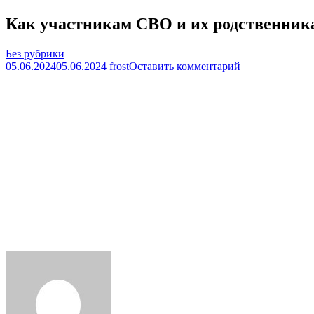
Как участникам СВО и их родственника
Без рубрики
на
05.06.2024
05.06.2024
frost
Оставить комментарий
Как
участникам
СВО
и
их
родственникам
обезопасить
себя
от
мошенников