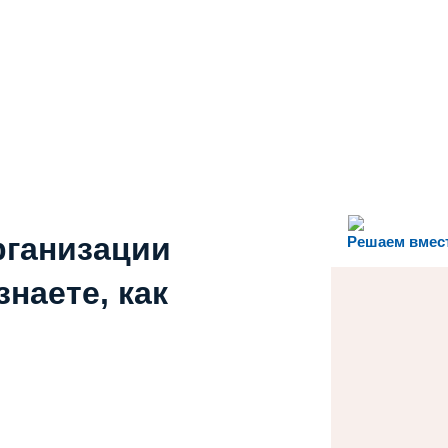
рганизации
Решаем вмес
наете, как