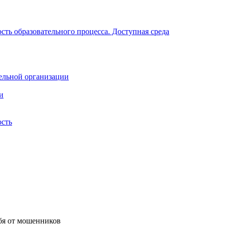
ть образовательного процесса. Доступная среда
ельной организации
и
ость
бя от мошенников