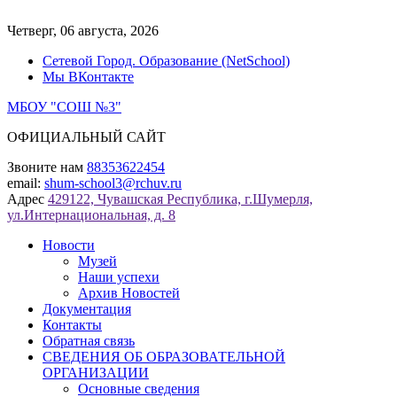
Перейти
к
Четверг, 06 августа, 2026
содержимому
Сетевой Город. Образование (NetSchool)
Мы ВКонтакте
МБОУ "СОШ №3"
ОФИЦИАЛЬНЫЙ САЙТ
Звоните нам
88353622454
email:
shum-school3@rchuv.ru
Адрес
429122, Чувашская Республика, г.Шумерля,
ул.Интернациональная, д. 8
Новости
Музей
Наши успехи
Архив Новостей
Документация
Контакты
Обратная связь
СВЕДЕНИЯ ОБ ОБРАЗОВАТЕЛЬНОЙ
ОРГАНИЗАЦИИ
Основные сведения