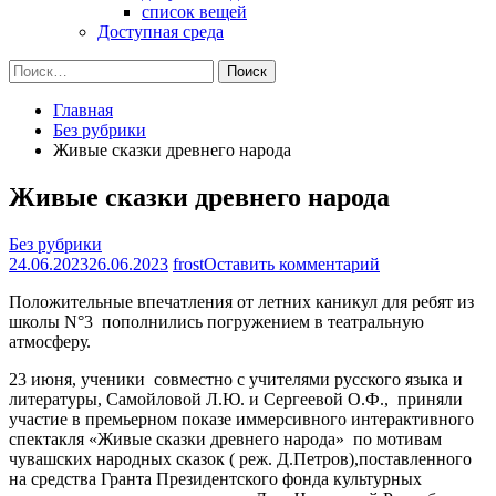
список вещей
Доступная среда
Найти:
Главная
Без рубрики
Живые сказки древнего народа
Живые сказки древнего народа
Без рубрики
на
24.06.2023
26.06.2023
frost
Оставить комментарий
Живые
Положительные впечатления от летних каникул для ребят из
сказки
школы N°3 пополнились погружением в театральную
древнего
атмосферу.
народа
23 июня, ученики совместно с учителями русского языка и
литературы, Самойловой Л.Ю. и Сергеевой О.Ф., приняли
участие в премьерном показе иммерсивного интерактивного
спектакля «Живые сказки древнего народа» по мотивам
чувашских народных сказок ( реж. Д.Петров),поставленного
на средства Гранта Президентского фонда культурных