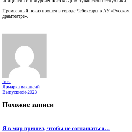
инициатив и приуроченного ко Дню Чувашской Республики.
Премьерный показ прошел в городе Чебоксары в АУ «Русском
драмтеатре».
frost
Навигация
Ярмарка вакансий
Выпускной-2023
по
записям
Похожие записи
Я в мир пришел, чтобы не соглашаться…