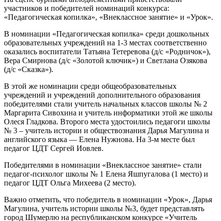
участников и победителей номинаций конкурса:
«Педагогическая копилка», «Внеклассное занятие» и «Урок».
В номинации «Педагогическая копилка» среди дошкольных
образовательных учреждений на 1-3 местах соответственно
оказались воспитатели Татьяна Тетеревова (д/с «Родничок»),
Вера Смирнова (д/с «Золотой ключик») и Светлана Озякова
(д/с «Сказка»).
В этой же номинации среди общеобразовательных
учреждений и учреждений дополнительного образования
победителями стали учитель начальных классов школы № 2
Маргарита Сивохина и учитель информатики этой же школы
Олеся Гладкова. Второго места удостоились педагоги школы
№ 3 – учитель истории и обществознания Дарья Магулина и
английского языка — Елена Нужнова. На 3-м месте был
педагог ЦДТ Сергей Иовлев.
Победителями в номинации «Внеклассное занятие» стали
педагог-психолог школы № 1 Елена Яшпугалова (1 место) и
педагог ЦДТ Ольга Михеева (2 место).
Важно отметить, что победитель в номинации «Урок», Дарья
Магулина, учитель истории школы №3, будет представлять
город Шумерлю на республиканском конкурсе «Учитель