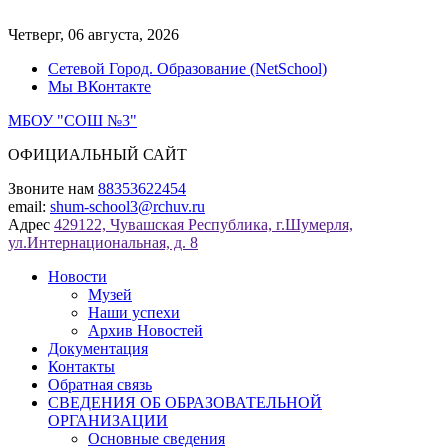
Перейти
к
Четверг, 06 августа, 2026
содержимому
Сетевой Город. Образование (NetSchool)
Мы ВКонтакте
МБОУ "СОШ №3"
ОФИЦИАЛЬНЫЙ САЙТ
Звоните нам
88353622454
email:
shum-school3@rchuv.ru
Адрес
429122, Чувашская Республика, г.Шумерля,
ул.Интернациональная, д. 8
Новости
Музей
Наши успехи
Архив Новостей
Документация
Контакты
Обратная связь
СВЕДЕНИЯ ОБ ОБРАЗОВАТЕЛЬНОЙ
ОРГАНИЗАЦИИ
Основные сведения