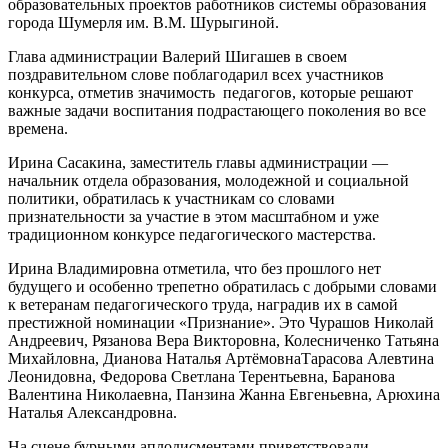
образовательных проектов работников системы образования
истории
города Шумерля им. В.М. Шурыгиной.
и
обществознания
Глава администрации Валерий Шигашев в своем
МБОУ
поздравительном слове поблагодарил всех участников
«СОШ
конкурса, отметив значимость педагогов, которые решают
№3»,
важные задачи воспитания подрастающего поколения во все
будет
времена.
представлять
Шумерлю
Ирина Сасакина, заместитель главы администрации —
на
начальник отдела образования, молодежной и социальной
республиканском
политики, обратилась к участникам со словами
конкурсе
признательности за участие в этом масштабном и уже
«Учитель
традиционном конкурсе педагогического мастерства.
года»
Ирина Владимировна отметила, что без прошлого нет
будущего и особенно трепетно обратилась с добрыми словами
к ветеранам педагогического труда, наградив их в самой
престижной номинации «Признание». Это Чурашов Николай
Андреевич, Рязанова Вера Викторовна, Колесниченко Татьяна
Михайловна, Дианова Наталья АртёмовнаТарасова Алевтина
Леонидовна, Федорова Светлана Терентьевна, Баранова
Валентина Николаевна, Панзина Жанна Евгеньевна, Арюхина
Наталья Александровна.
На сцене бурными аплодисментами приветствовали