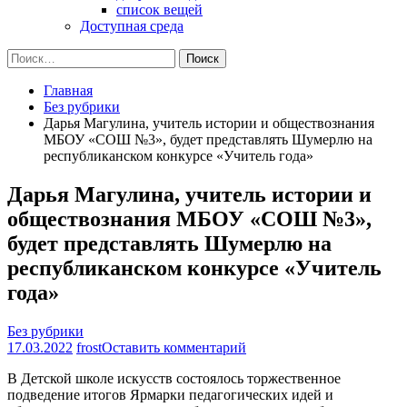
список вещей
Доступная среда
Найти:
Главная
Без рубрики
Дарья Магулина, учитель истории и обществознания
МБОУ «СОШ №3», будет представлять Шумерлю на
республиканском конкурсе «Учитель года»
Дарья Магулина, учитель истории и
обществознания МБОУ «СОШ №3»,
будет представлять Шумерлю на
республиканском конкурсе «Учитель
года»
Без рубрики
на
17.03.2022
frost
Оставить комментарий
Дарья
В Детской школе искусств состоялось торжественное
Магулина,
подведение итогов Ярмарки педагогических идей и
учитель