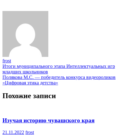
frost
Навигация
Итоги муниципального этапа Интеллектуальных игр
младших школьников
по
Полякова М.С. — победитель конкурса видеороликов
записям
«Цифровая этика детства»
Похожие записи
Изучая историю чувашского края
21.11.2022
frost