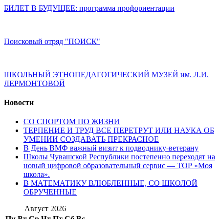
БИЛЕТ В БУДУЩЕЕ: программа профориентации
Поисковый отряд "ПОИСК"
ШКОЛЬНЫЙ ЭТНОПЕДАГОГИЧЕСКИЙ МУЗЕЙ им. Л.И.
ЛЕРМОНТОВОЙ
Новости
СО СПОРТОМ ПО ЖИЗНИ
ТЕРПЕНИЕ И ТРУД ВСЕ ПЕРЕТРУТ ИЛИ НАУКА ОБ
УМЕНИИ СОЗДАВАТЬ ПРЕКРАСНОЕ
В День ВМФ важный визит к подводнику-ветерану
Школы Чувашской Республики постепенно переходят на
новый цифровой образовательный сервис — ТОР «Моя
школа».
В МАТЕМАТИКУ ВЛЮБЛЕННЫЕ, СО ШКОЛОЙ
ОБРУЧЕННЫЕ
Август 2026
Пн
Вт
Ср
Чт
Пт
Сб
Вс