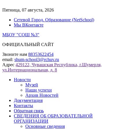
Перейти
к
Пятница, 07 августа, 2026
содержимому
Сетевой Город. Образование (NetSchool)
Мы ВКонтакте
МБОУ "СОШ №3"
ОФИЦИАЛЬНЫЙ САЙТ
Звоните нам
88353622454
email:
shum-school3@rchuv.ru
Адрес
429122, Чувашская Республика, г.Шумерля,
ул.Интернациональная, д. 8
Новости
Музей
Наши успехи
Архив Новостей
Документация
Контакты
Обратная связь
СВЕДЕНИЯ ОБ ОБРАЗОВАТЕЛЬНОЙ
ОРГАНИЗАЦИИ
Основные сведения