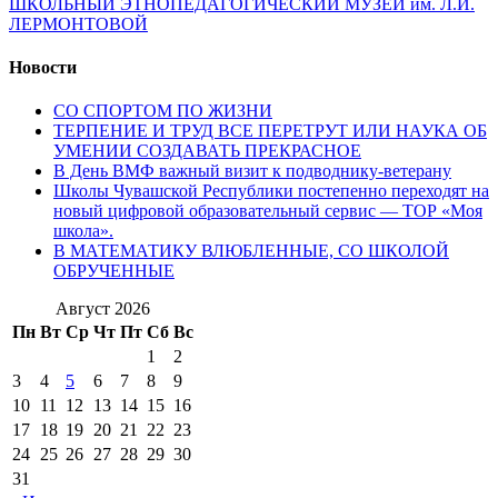
ШКОЛЬНЫЙ ЭТНОПЕДАГОГИЧЕСКИЙ МУЗЕЙ им. Л.И.
ЛЕРМОНТОВОЙ
Новости
СО СПОРТОМ ПО ЖИЗНИ
ТЕРПЕНИЕ И ТРУД ВСЕ ПЕРЕТРУТ ИЛИ НАУКА ОБ
УМЕНИИ СОЗДАВАТЬ ПРЕКРАСНОЕ
В День ВМФ важный визит к подводнику-ветерану
Школы Чувашской Республики постепенно переходят на
новый цифровой образовательный сервис — ТОР «Моя
школа».
В МАТЕМАТИКУ ВЛЮБЛЕННЫЕ, СО ШКОЛОЙ
ОБРУЧЕННЫЕ
Август 2026
Пн
Вт
Ср
Чт
Пт
Сб
Вс
1
2
3
4
5
6
7
8
9
10
11
12
13
14
15
16
17
18
19
20
21
22
23
24
25
26
27
28
29
30
31