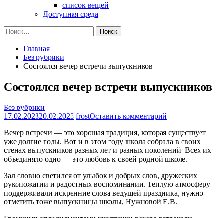
список вещей
Доступная среда
Найти:
Главная
Без рубрики
Состоялся вечер встречи выпускников
Состоялся вечер встречи выпускников
Без рубрики
на
17.02.2023
20.02.2023
frost
Оставить комментарий
Состоялся
Вечер встречи — это хорошая традиция, которая существует
вечер
уже долгие годы. Вот и в этом году школа собрала в своих
встречи
стенах выпускников разных лет и разных поколений. Всех их
выпускников
объединяло одно — это любовь к своей родной школе.
Зал словно светился от улыбок и добрых слов, дружеских
рукопожатий и радостных воспоминаний. Теплую атмосферу
поддерживали искренние слова ведущей праздника, нужно
отметить тоже выпускницы школы, Нужновой Е.В.