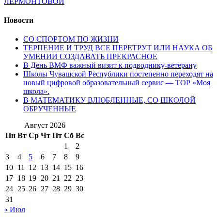
ЛЕРМОНТОВОЙ
Новости
СО СПОРТОМ ПО ЖИЗНИ
ТЕРПЕНИЕ И ТРУД ВСЕ ПЕРЕТРУТ ИЛИ НАУКА ОБ
УМЕНИИ СОЗДАВАТЬ ПРЕКРАСНОЕ
В День ВМФ важный визит к подводнику-ветерану
Школы Чувашской Республики постепенно переходят на
новый цифровой образовательный сервис — ТОР «Моя
школа».
В МАТЕМАТИКУ ВЛЮБЛЕННЫЕ, СО ШКОЛОЙ
ОБРУЧЕННЫЕ
Август 2026
Пн
Вт
Ср
Чт
Пт
Сб
Вс
1
2
3
4
5
6
7
8
9
10
11
12
13
14
15
16
17
18
19
20
21
22
23
24
25
26
27
28
29
30
31
« Июл