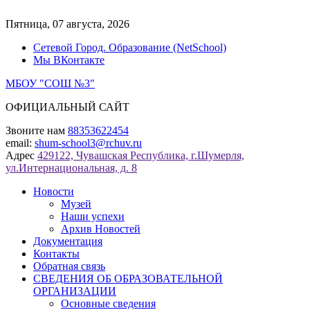
Перейти
к
Пятница, 07 августа, 2026
содержимому
Сетевой Город. Образование (NetSchool)
Мы ВКонтакте
МБОУ "СОШ №3"
ОФИЦИАЛЬНЫЙ САЙТ
Звоните нам
88353622454
email:
shum-school3@rchuv.ru
Адрес
429122, Чувашская Республика, г.Шумерля,
ул.Интернациональная, д. 8
Новости
Музей
Наши успехи
Архив Новостей
Документация
Контакты
Обратная связь
СВЕДЕНИЯ ОБ ОБРАЗОВАТЕЛЬНОЙ
ОРГАНИЗАЦИИ
Основные сведения